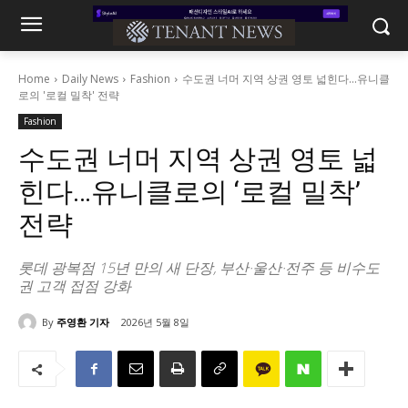
Home
Daily News
Fashion
수도권 너머 지역 상권 영토 넓힌다...유니클
로의 '로컬 밀착' 전략
Fashion
수도권 너머 지역 상권 영토 넓
힌다…유니클로의 ‘로컬 밀착’
전략
롯데 광복점 15년 만의 새 단장, 부산·울산·전주 등 비수도
권 고객 접점 강화
By
주영환 기자
2026년 5월 8일
501
0