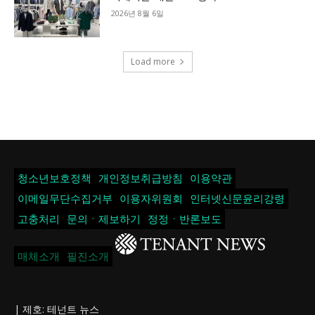
2026년 8월 6일
Load more
청소년보호정책
개인정보취급방침
이용약관
이메일무단수집거부
이용자위원회
인터넷신문윤리강령
고충처리
문의ㆍ제보하기
정정ㆍ반론보도
매체소개
필진소개
| 제호: 테넌트 뉴스