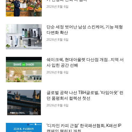
2026년 8월 6일
단순 세정 벗어난 남성 스킨케어, 기능·제형
다변화 확산
2026년 8월 6일
쉐이크쉑, 현대아울렛 다산점 개점…지역 서
사 입힌 공간 선봬
2026년 8월 6일
글로벌 공략 나선 TBH글로벌, ‘타임아웃’ 런
던 품평회서 컬렉션 첫선
2026년 8월 6일
‘디자인 카피 근절’ 한국패션협회, K패션 IP
캠페인 챌린지 개최