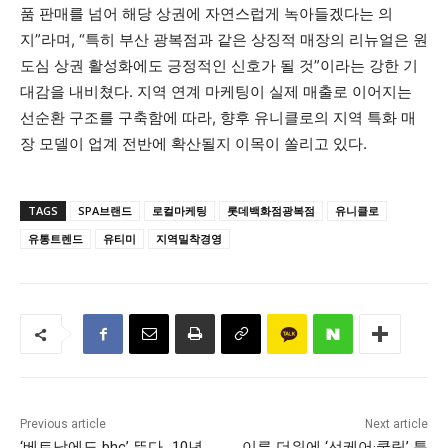
품 판매를 넘어 해당 상권에 자연스럽게 녹아들겠다는 의
지”라며, “특히 부산 광복점과 같은 상징적 매장의 리뉴얼은 원
도심 상권 활성화에도 긍정적인 신호가 될 것”이라는 강한 기
대감을 내비쳤다. 지역 연계 마케팅이 실제 매출로 이어지는
선순환 구조를 구축함에 따라, 향후 유니클로의 지역 특화 매
장 모델이 업계 전반에 확산될지 이목이 쏠리고 있다.
TAGS
SPA브랜드
로컬마케팅
롯데백화점광복점
유니클로
유통트렌드
유티미
지역밀착경영
Previous article
Next article
‘베트남에도 bhc’ 뜬다…10년
이른 더위에 ‘선케어·쿨링’ 특