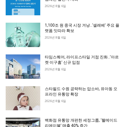
2026년 8월 6일
1,100조 원 중국 시장 겨냥…‘셀레베’ 주요 플
랫폼 잇따라 확보
2026년 8월 6일
타임스퀘어, 라이프스타일 거점 진화…’아르
켓·이구홈’ 신규 입점
2026년 8월 6일
스타필드 수원 공략하는 압소바, 유아동 오
프라인 유통망 확장
2026년 8월 6일
백화점 유통망 개편한 세정그룹, ‘웰메이드
리에이블’ 매출 40% 증가