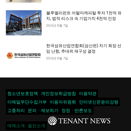
블루엘리펀트 어펄마캐피탈 투자 1천억 유
치, 법적 리스크 속 기업가치 4천억 인정
2026년 8월 7일
한국섬유산업연합회(섬산련) 차기 회장 선
임 난항, 추대위 재구성 결정
2026년 8월 7일
청소년보호정책
개인정보취급방침
이용약관
이메일무단수집거부
이용자위원회
인터넷신문윤리강령
고충처리
문의ㆍ제보하기
정정ㆍ반론보도
매체소개
필진소개