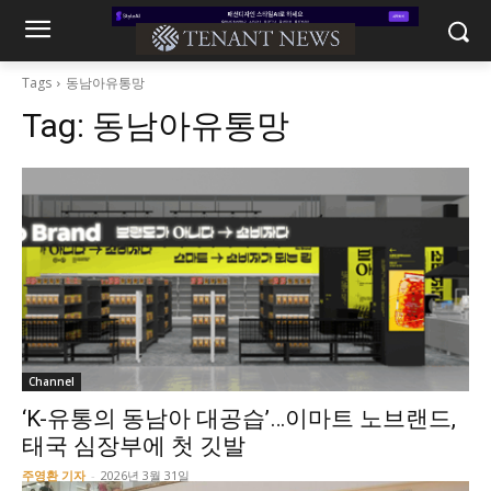
Tags
동남아유통망
Tag:
동남아유통망
Channel
‘K-유통의 동남아 대공습’…이마트 노브랜드,
태국 심장부에 첫 깃발
주영환 기자
-
2026년 3월 31일