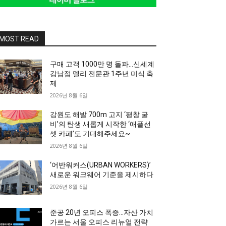
MOST READ
구매 고객 1000만 명 돌파…신세계
강남점 델리 전문관 1주년 미식 축
제
2026년 8월 6일
강원도 해발 700m 고지 ‘평창 굴
비’의 탄생 새롭게 시작한 ‘애플선
셋 카페’도 기대해주세요~
2026년 8월 6일
‘어반워커스(URBAN WORKERS)’
새로운 워크웨어 기준을 제시하다
2026년 8월 6일
준공 20년 오피스 폭증…자산 가치
가르는 서울 오피스 리뉴얼 전략