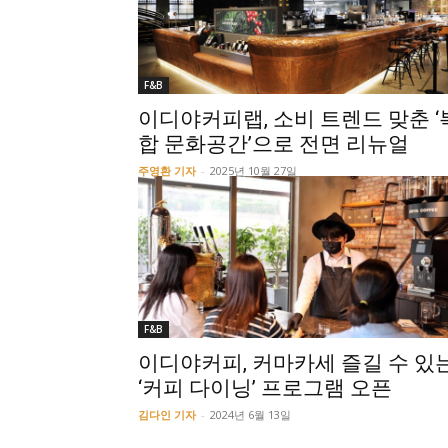
F&B
이디야커피랩, 소비 트렌드 맞춘 ‘
합 문화공간’으로 전면 리뉴얼
주영환 기자
-
2025년 10월 27일
F&B
이디야커피, 커마카세 즐길 수 있
‘커피 다이닝’ 프로그램 오픈
김다인 기자
-
2024년 6월 13일