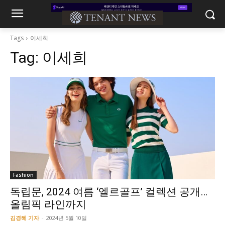
Tags
이세희
Tag:
이세희
Fashion
독립문, 2024 여름 ‘엘르골프’ 컬렉션 공개…
올림픽 라인까지
김경혜 기자
-
2024년 5월 10일