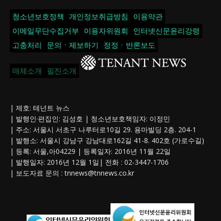
청소년보호정책
개인정보취급방침
이용약관
이메일무단수집거부
이용자위원회
인터넷신문윤리강령
고충처리
문의ㆍ제보하기
정정ㆍ반론보도
매체소개
필진소개
| 제호: 테넌트 뉴스
| 발행인·편집인: 김성호 | 청소년보호책임자: 이정민
| 주소: 서울시 서초구 나루터로10길 29. 용마빌딩 2층. 204-1
| 발행소: 서울시 강남구 강남대로162길 41-8. 402호 (가로수길)
| 등록: 서울,아04229 | 등록일자: 2016년 11월 22일
| 발행일자: 2016년 12월 1일| 전화 : 02-3447-1706
| 보도자료 문의 :
tnnews@tnnews.co.kr