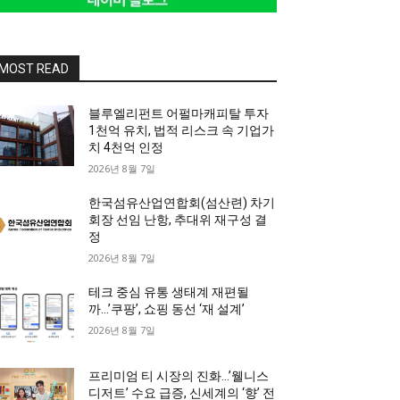
MOST READ
블루엘리펀트 어펄마캐피탈 투자
1천억 유치, 법적 리스크 속 기업가
치 4천억 인정
2026년 8월 7일
한국섬유산업연합회(섬산련) 차기
회장 선임 난항, 추대위 재구성 결
정
2026년 8월 7일
테크 중심 유통 생태계 재편될
까…’쿠팡’, 쇼핑 동선 ‘재 설계’
2026년 8월 7일
프리미엄 티 시장의 진화…’웰니스
디저트’ 수요 급증, 신세계의 ‘향’ 전