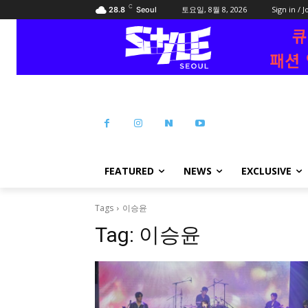
C
토요일, 8월 8, 2026
Sign in / J
28.8
Seoul
FEATURED
NEWS
EXCLUSIVE
Tags
이승윤
Tag:
이승윤