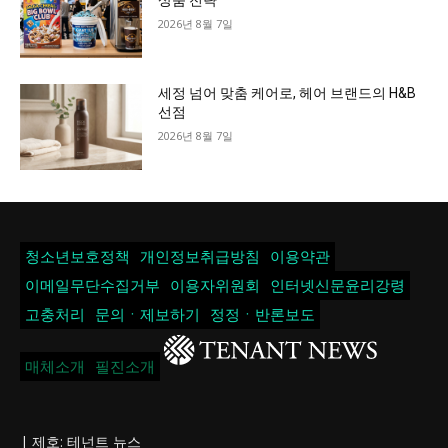
상품 전략
2026년 8월 7일
세정 넘어 맞춤 케어로, 헤어 브랜드의 H&B
선점
2026년 8월 7일
청소년보호정책
개인정보취급방침
이용약관
이메일무단수집거부
이용자위원회
인터넷신문윤리강령
고충처리
문의ㆍ제보하기
정정ㆍ반론보도
매체소개
필진소개
| 제호: 테넌트 뉴스