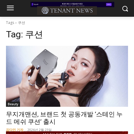
Tags
쿠션
Tag:
쿠션
Beauty
무지개맨션, 브랜드 첫 공동개발 ‘스테인 누
드 메쉬 쿠션’ 출시
김다인 기자
-
2026년 2월 23일