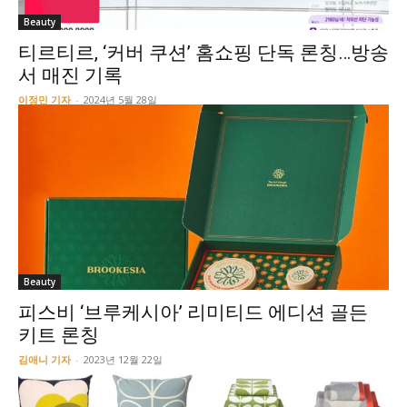
Beauty
티르티르, ‘커버 쿠션’ 홈쇼핑 단독 론칭…방송
서 매진 기록
이정민 기자
-
2024년 5월 28일
Beauty
피스비 ‘브루케시아’ 리미티드 에디션 골든
키트 론칭
김애니 기자
-
2023년 12월 22일