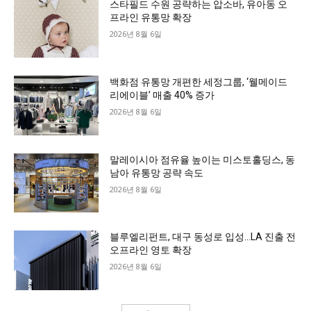
스타필드 수원 공략하는 압소바, 유아동 오
프라인 유통망 확장
2026년 8월 6일
백화점 유통망 개편한 세정그룹, ‘웰메이드
리에이블’ 매출 40% 증가
2026년 8월 6일
말레이시아 점유율 높이는 미스토홀딩스, 동
남아 유통망 공략 속도
2026년 8월 6일
블루엘리펀트, 대구 동성로 입성…LA 진출 전
오프라인 영토 확장
2026년 8월 6일