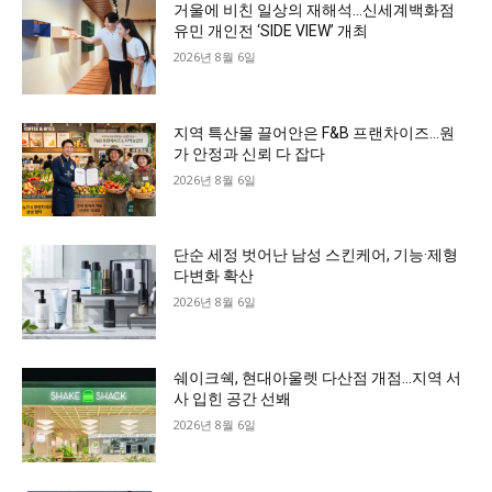
거울에 비친 일상의 재해석…신세계백화점
유민 개인전 ‘SIDE VIEW’ 개최
2026년 8월 6일
지역 특산물 끌어안은 F&B 프랜차이즈…원
가 안정과 신뢰 다 잡다
2026년 8월 6일
단순 세정 벗어난 남성 스킨케어, 기능·제형
다변화 확산
2026년 8월 6일
쉐이크쉑, 현대아울렛 다산점 개점…지역 서
사 입힌 공간 선봬
2026년 8월 6일