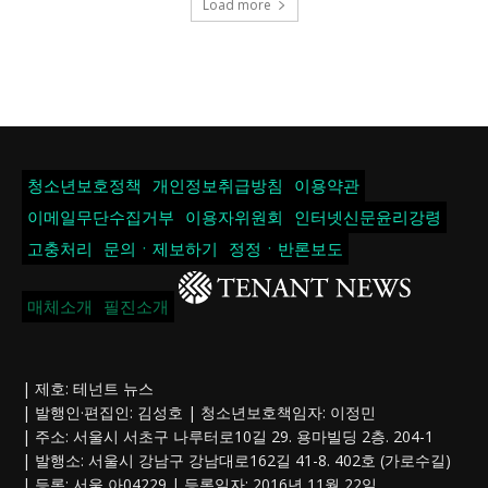
Load more
청소년보호정책
개인정보취급방침
이용약관
이메일무단수집거부
이용자위원회
인터넷신문윤리강령
고충처리
문의ㆍ제보하기
정정ㆍ반론보도
매체소개
필진소개
| 제호: 테넌트 뉴스
| 발행인·편집인: 김성호 | 청소년보호책임자: 이정민
| 주소: 서울시 서초구 나루터로10길 29. 용마빌딩 2층. 204-1
| 발행소: 서울시 강남구 강남대로162길 41-8. 402호 (가로수길)
| 등록: 서울,아04229 | 등록일자: 2016년 11월 22일