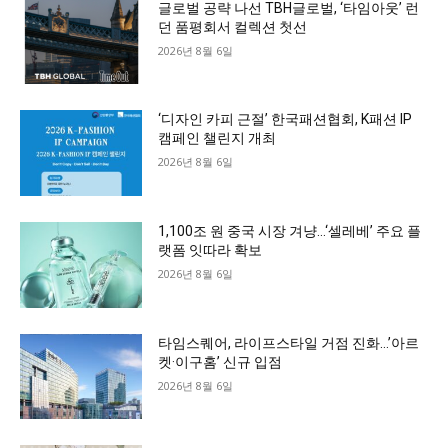
글로벌 공략 나선 TBH글로벌, ‘타임아웃’ 런
던 품평회서 컬렉션 첫선
2026년 8월 6일
‘디자인 카피 근절’ 한국패션협회, K패션 IP
캠페인 챌린지 개최
2026년 8월 6일
1,100조 원 중국 시장 겨냥…‘셀레베’ 주요 플
랫폼 잇따라 확보
2026년 8월 6일
타임스퀘어, 라이프스타일 거점 진화…’아르
켓·이구홈’ 신규 입점
2026년 8월 6일