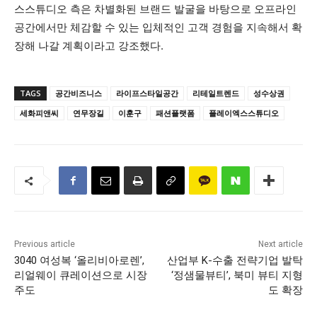
스스튜디오 측은 차별화된 브랜드 발굴을 바탕으로 오프라인
공간에서만 체감할 수 있는 입체적인 고객 경험을 지속해서 확
장해 나갈 계획이라고 강조했다.
TAGS
공간비즈니스
라이프스타일공간
리테일트렌드
성수상권
세화피앤씨
연무장길
이훈구
패션플랫폼
플레이엑스스튜디오
Previous article
Next article
3040 여성복 ‘올리비아로렌’,
산업부 K-수출 전략기업 발탁
리얼웨이 큐레이션으로 시장
‘정샘물뷰티’, 북미 뷰티 지형
주도
도 확장