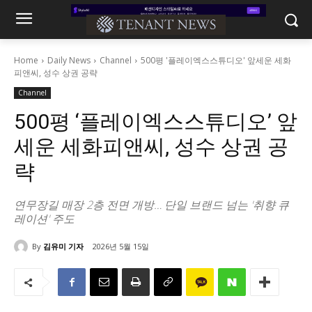
Home
Daily News
Channel
500평 '플레이엑스스튜디오' 앞세운 세화
피앤씨, 성수 상권 공략
Channel
500평 ‘플레이엑스스튜디오’ 앞
세운 세화피앤씨, 성수 상권 공
략
연무장길 매장 2층 전면 개방… 단일 브랜드 넘는 '취향 큐
레이션' 주도
By
김유미 기자
2026년 5월 15일
616
0