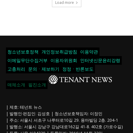
Load more
청소년보호정책
개인정보취급방침
이용약관
이메일무단수집거부
이용자위원회
인터넷신문윤리강령
고충처리
문의ㆍ제보하기
정정ㆍ반론보도
매체소개
필진소개
| 제호: 테넌트 뉴스
| 발행인·편집인: 김성호 | 청소년보호책임자: 이정민
| 주소: 서울시 서초구 나루터로10길 29. 용마빌딩 2층. 204-1
| 발행소: 서울시 강남구 강남대로162길 41-8. 402호 (가로수길)