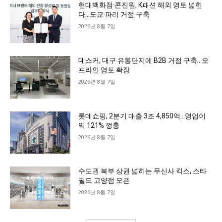
현대백화점·콘진원, K패션 해외 영토 넓힌
다…도쿄·파리 거점 구축
2026년 8월 7일
데스커, 대구 유통단지에 B2B 거점 구축…오
프라인 영토 확장
2026년 8월 7일
롯데쇼핑, 2분기 매출 3조 4,850억…영업이
익 121% 껑충
2026년 8월 7일
수도권 북부 상권 넓히는 무신사 킥스, 스타
필드 고양점 오픈
2026년 8월 7일