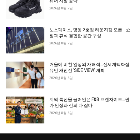
웨어 시장 공략
2026년 8월 7일
노스페이스, 명동 2호점 라운지점 오픈… 쇼
핑과 휴식 결합한 공간 구성
2026년 8월 7일
거울에 비친 일상의 재해석…신세계백화점
유민 개인전 ‘SIDE VIEW’ 개최
2026년 8월 6일
지역 특산물 끌어안은 F&B 프랜차이즈…원
가 안정과 신뢰 다 잡다
2026년 8월 6일