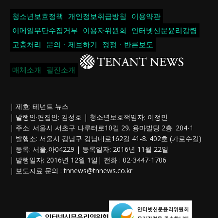
청소년보호정책
개인정보취급방침
이용약관
이메일무단수집거부
이용자위원회
인터넷신문윤리강령
고충처리
문의ㆍ제보하기
정정ㆍ반론보도
매체소개
필진소개
| 제호: 테넌트 뉴스
| 발행인·편집인: 김성호 | 청소년보호책임자: 이정민
| 주소: 서울시 서초구 나루터로10길 29. 용마빌딩 2층. 204-1
| 발행소: 서울시 강남구 강남대로162길 41-8. 402호 (가로수길)
| 등록: 서울,아04229 | 등록일자: 2016년 11월 22일
| 발행일자: 2016년 12월 1일| 전화 : 02-3447-1706
| 보도자료 문의 :
tnnews@tnnews.co.kr