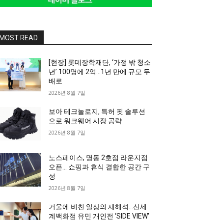
MOST READ
[현장] 롯데장학재단, ‘가정 밖 청소
년’ 100명에 2억…1년 만에 규모 두
배로
2026년 8월 7일
보아 테크놀로지, 특허 핏 솔루션
으로 워크웨어 시장 공략
2026년 8월 7일
노스페이스, 명동 2호점 라운지점
오픈… 쇼핑과 휴식 결합한 공간 구
성
2026년 8월 7일
거울에 비친 일상의 재해석…신세
계백화점 유민 개인전 ‘SIDE VIEW’