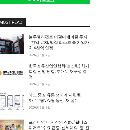
MOST READ
블루엘리펀트 어펄마캐피탈 투자
1천억 유치, 법적 리스크 속 기업가
치 4천억 인정
2026년 8월 7일
한국섬유산업연합회(섬산련) 차기
회장 선임 난항, 추대위 재구성 결
정
2026년 8월 7일
테크 중심 유통 생태계 재편될
까…’쿠팡’, 쇼핑 동선 ‘재 설계’
2026년 8월 7일
프리미엄 티 시장의 진화…’웰니스
디저트’ 수요 급증, 신세계의 ‘향’ 전