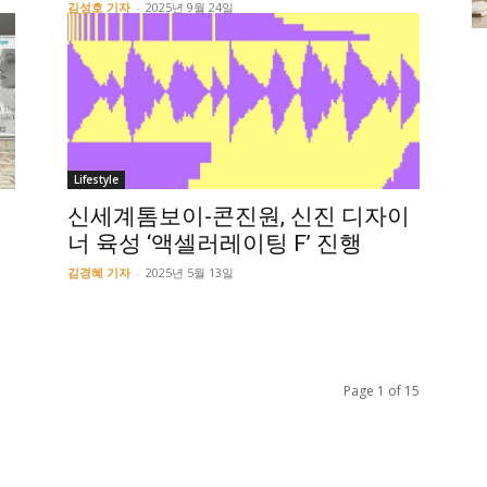
김성호 기자
-
2025년 9월 24일
Lifestyle
신세계톰보이-콘진원, 신진 디자이
개
너 육성 ‘액셀러레이팅 F’ 진행
김경혜 기자
-
2025년 5월 13일
Page 1 of 15