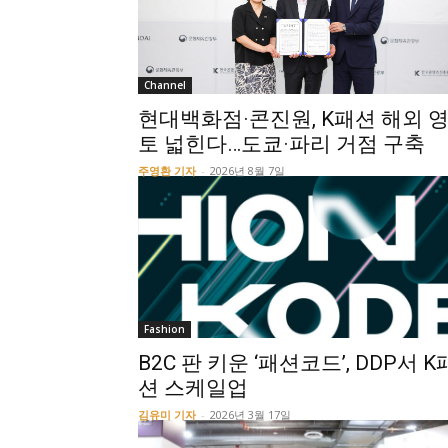
Channel
현대백화점·콘진원, K패션 해외 
토 넓힌다…도쿄·파리 거점 구축
주영환 기자
-
2026년 8월 7일
Fashion
B2C 판 키운 ‘패션코드’, DDP서 K
션 스케일업
김유미 기자
-
2026년 3월 17일