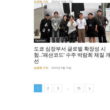
김경혜 기자
-
2025년 10월 17일
Fashion
도쿄 심장부서 글로벌 확장성 시
험…‘패션코드’ 수주 박람회 체질 
선
김경혜 기자
-
2025년 9월 10일
...
1
2
3
15