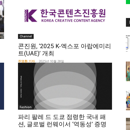
Channel
리
콘진원, ‘2025 K-엑스포 아랍에미리
트(UAE)’ 개최
주영환 기자
-
2025년 10월 28일
Fashion
파리 팔레 드 도쿄 점령한 국내 패
션, 글로벌 런웨이서 ‘역동성’ 증명