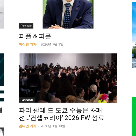
People
영
피플 & 피플
이정민 기자
-
2026년 7월 1일
Fashion
패
파리 팔레 드 도쿄 수놓은 K-패
션…‘컨셉코리아’ 2026 FW 성료
김다인 기자
-
2026년 3월 10일