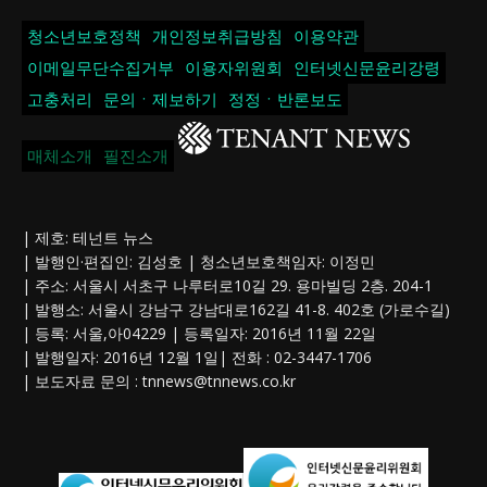
청소년보호정책
개인정보취급방침
이용약관
이메일무단수집거부
이용자위원회
인터넷신문윤리강령
고충처리
문의ㆍ제보하기
정정ㆍ반론보도
매체소개
필진소개
| 제호: 테넌트 뉴스
| 발행인·편집인: 김성호 | 청소년보호책임자: 이정민
| 주소: 서울시 서초구 나루터로10길 29. 용마빌딩 2층. 204-1
| 발행소: 서울시 강남구 강남대로162길 41-8. 402호 (가로수길)
| 등록: 서울,아04229 | 등록일자: 2016년 11월 22일
| 발행일자: 2016년 12월 1일| 전화 : 02-3447-1706
| 보도자료 문의 :
tnnews@tnnews.co.kr