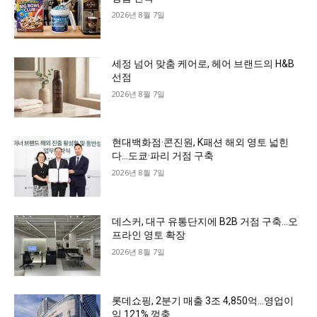
2026년 8월 7일
세정 넘어 맞춤 케어로, 헤어 브랜드의 H&B
선점
2026년 8월 7일
현대백화점·콘진원, K패션 해외 영토 넓힌
다…도쿄·파리 거점 구축
2026년 8월 7일
데스커, 대구 유통단지에 B2B 거점 구축…오
프라인 영토 확장
2026년 8월 7일
롯데쇼핑, 2분기 매출 3조 4,850억…영업이
익 121% 껑충