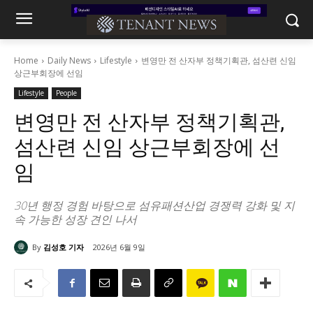
Home
Daily News
Lifestyle
변영만 전 산자부 정책기획관, 섬산련 신임
상근부회장에 선임
Lifestyle
People
변영만 전 산자부 정책기획관,
섬산련 신임 상근부회장에 선
임
30년 행정 경험 바탕으로 섬유패션산업 경쟁력 강화 및 지
속 가능한 성장 견인 나서
By
김성호 기자
2026년 6월 9일
951
0