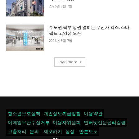
2026년 8월 7일
수도권 북부 상권 넓히는 무신사 킥스, 스타
필드 고양점 오픈
2026년 8월 7일
Load more
청소년보호정책
개인정보취급방침
이용약관
이메일무단수집거부
이용자위원회
인터넷신문윤리강령
고충처리
문의ㆍ제보하기
정정ㆍ반론보도