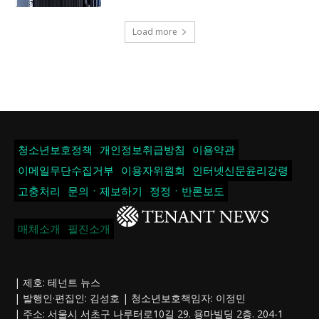
Load more
청소년보호정책
개인정보취급방침
이용약관
이메일무단수집거부
이용자위원회
인터넷신문윤리강령
고충처리
문의ㆍ제보하기
정정ㆍ반론보도
매체소개
필진소개
| 제호: 테넌트 뉴스
| 발행인·편집인: 김성호 | 청소년보호책임자: 이정민
| 주소: 서울시 서초구 나루터로10길 29. 용마빌딩 2층. 204-1