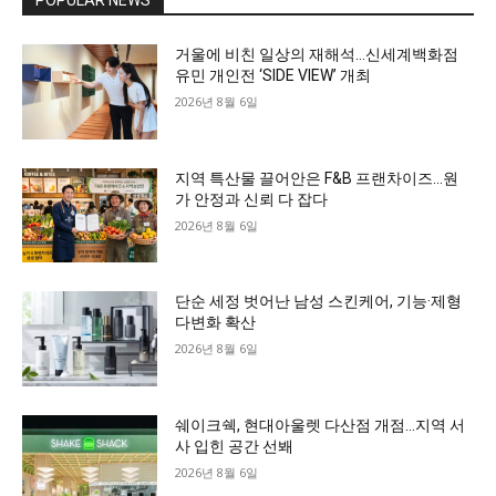
POPULAR NEWS
거울에 비친 일상의 재해석…신세계백화점
유민 개인전 ‘SIDE VIEW’ 개최
2026년 8월 6일
지역 특산물 끌어안은 F&B 프랜차이즈…원
가 안정과 신뢰 다 잡다
2026년 8월 6일
단순 세정 벗어난 남성 스킨케어, 기능·제형
다변화 확산
2026년 8월 6일
쉐이크쉑, 현대아울렛 다산점 개점…지역 서
사 입힌 공간 선봬
2026년 8월 6일