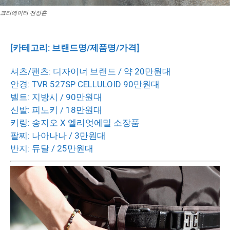
크리에이터 전정훈
[카테고리: 브랜드명/제품명/가격]
셔츠/팬츠
:
디자이너 브랜드
/
약 20만원대
안경:
TVR 527SP CELLULOID 90만원대
벨트: 지방시
/
90만원대
신발: 피노키
/
18만원대
키링: 송지오
X
엘리엇에밀 소장품
팔찌: 나아나나
/
3만원대
반지: 듀달
/
25만원대