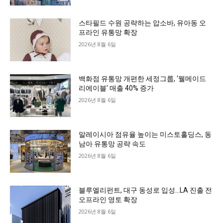
스타필드 수원 공략하는 압소바, 유아동 오
프라인 유통망 확장
2026년 8월 6일
백화점 유통망 개편한 세정그룹, ‘웰메이드
리에이블’ 매출 40% 증가
2026년 8월 6일
말레이시아 점유율 높이는 미스토홀딩스, 동
남아 유통망 공략 속도
2026년 8월 6일
블루엘리펀트, 대구 동성로 입성…LA 진출 전
오프라인 영토 확장
2026년 8월 6일