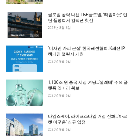
글로벌 공략 나선 TBH글로벌, ‘타임아웃’ 런
던 품평회서 컬렉션 첫선
2026년 8월 6일
‘디자인 카피 근절’ 한국패션협회, K패션 IP
캠페인 챌린지 개최
2026년 8월 6일
1,100조 원 중국 시장 겨냥…‘셀레베’ 주요 플
랫폼 잇따라 확보
2026년 8월 6일
타임스퀘어, 라이프스타일 거점 진화…’아르
켓·이구홈’ 신규 입점
2026년 8월 6일