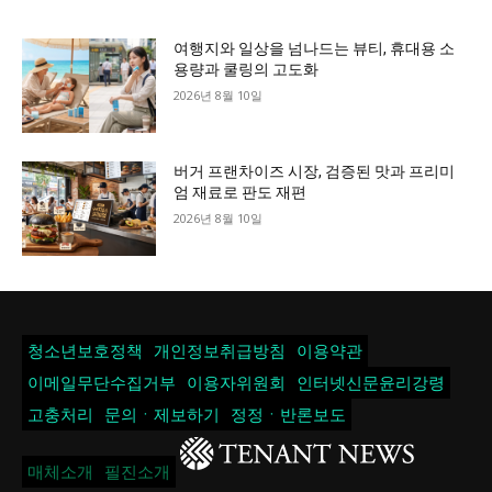
여행지와 일상을 넘나드는 뷰티, 휴대용 소
용량과 쿨링의 고도화
2026년 8월 10일
버거 프랜차이즈 시장, 검증된 맛과 프리미
엄 재료로 판도 재편
2026년 8월 10일
청소년보호정책
개인정보취급방침
이용약관
이메일무단수집거부
이용자위원회
인터넷신문윤리강령
고충처리
문의ㆍ제보하기
정정ㆍ반론보도
매체소개
필진소개