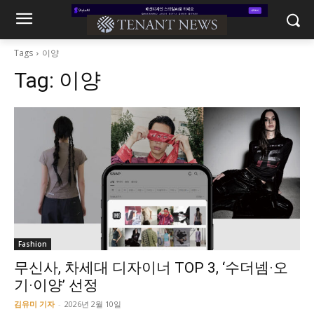
Tags
이양
Tag:
이양
Fashion
무신사, 차세대 디자이너 TOP 3, ‘수더넴·오
기·이양’ 선정
김유미 기자
-
2026년 2월 10일