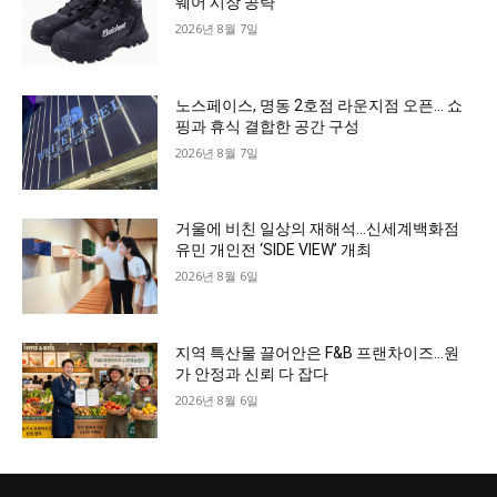
웨어 시장 공략
2026년 8월 7일
노스페이스, 명동 2호점 라운지점 오픈… 쇼
핑과 휴식 결합한 공간 구성
2026년 8월 7일
거울에 비친 일상의 재해석…신세계백화점
유민 개인전 ‘SIDE VIEW’ 개최
2026년 8월 6일
지역 특산물 끌어안은 F&B 프랜차이즈…원
가 안정과 신뢰 다 잡다
2026년 8월 6일