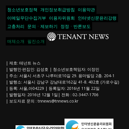
청소년보호정책
개인정보취급방침
이용약관
이메일무단수집거부
이용자위원회
인터넷신문윤리강령
고충처리
문의ㆍ제보하기
정정ㆍ반론보도
매체소개
필진소개
| 제호: 테넌트 뉴스
| 발행인·편집인: 김성호 | 청소년보호책임자: 이정민
| 주소: 서울시 서초구 나루터로10길 29. 용마빌딩 2층. 204-1
| 발행소: 서울시 강남구 강남대로162길 41-8. 402호 (가로수길)
| 등록: 서울,아04229 | 등록일자: 2016년 11월 22일
| 발행일자: 2016년 12월 1일| 전화 : 02-3447-1706
| 보도자료 문의 :
tnnews@tnnews.co.kr