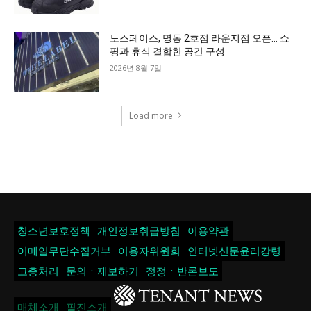
노스페이스, 명동 2호점 라운지점 오픈… 쇼
핑과 휴식 결합한 공간 구성
2026년 8월 7일
Load more
청소년보호정책
개인정보취급방침
이용약관
이메일무단수집거부
이용자위원회
인터넷신문윤리강령
고충처리
문의ㆍ제보하기
정정ㆍ반론보도
매체소개
필진소개