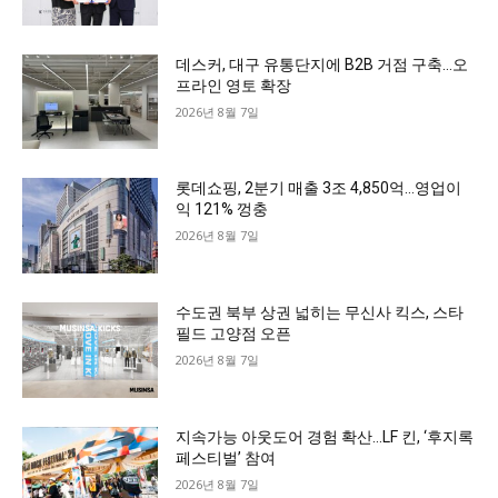
데스커, 대구 유통단지에 B2B 거점 구축…오
프라인 영토 확장
2026년 8월 7일
롯데쇼핑, 2분기 매출 3조 4,850억…영업이
익 121% 껑충
2026년 8월 7일
수도권 북부 상권 넓히는 무신사 킥스, 스타
필드 고양점 오픈
2026년 8월 7일
지속가능 아웃도어 경험 확산…LF 킨, ‘후지록
페스티벌’ 참여
2026년 8월 7일