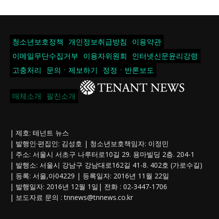
청소년보호정책
개인정보취급방침
이용약관
이메일무단수집거부
이용자위원회
인터넷신문윤리강령
고충처리
문의ㆍ제보하기
정정ㆍ반론보도
매체소개
필진소개
| 제호: 테넌트 뉴스
| 발행인·편집인: 김성호 | 청소년보호책임자: 이정민
| 주소: 서울시 서초구 나루터로10길 29. 용마빌딩 2층. 204-1
| 발행소: 서울시 강남구 강남대로162길 41-8. 402호 (가로수길)
| 등록: 서울,아04229 | 등록일자: 2016년 11월 22일
| 발행일자: 2016년 12월 1일| 전화 : 02-3447-1706
| 보도자료 문의 :
tnnews@tnnews.co.kr