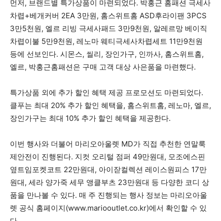
먼저, 브랜드별 특가상품이 마련되었다. 박홍근 홈패션 극세사
차렵+베개커버 2EA 3만원, 홈스위트홈 ASD후라이팬 3PCS
3만5천원, 엘르 리빙 극세사패드 3만9천원, 알레르망 베이직
차렵이불 5만9천원, 레노마 웨티극세사차렵세트 11만9천원
등에 선보인다. 시몬스, 씰리, 장인가구, 인까사, 홈스위트홈,
엘르, 박홍근홈패션은 구매 고객 대상 사은품을 마련했다.
특가상품 외에 추가 할인 혜택 제공 프로모션도 마련되었다.
클푸는 최대 20% 추가 할인 혜택을, 홈스위트홈, 레노마, 엘르,
장인가구는 최대 10% 추가 할인 혜택을 제공한다.
이번 행사와 더불어 마리오아울렛 MD가 직접 추천한 연말룩
제안전이 진행된다. 지컷 오리털 점퍼 49만원대, 모조에스핀
옆트임포켓코트 22만원대, 아이잗컬렉션 레이스원피스 17만
원대, 세라 양가죽 세무 앵클부츠 23만원대 등 다양한 코디 상
품을 만나볼 수 있다. 매 주 진행되는 행사 정보는 마리오아울
렛 공식 홈페이지(www.mariooutlet.co.kr)에서 확인할 수 있
다.