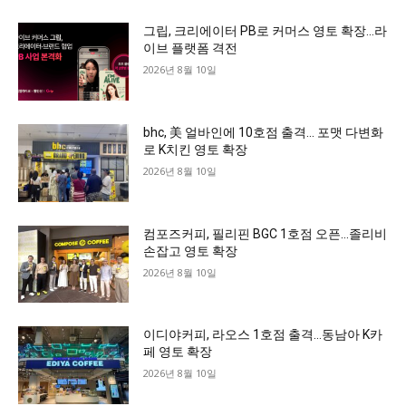
그립, 크리에이터 PB로 커머스 영토 확장…라
이브 플랫폼 격전
2026년 8월 10일
bhc, 美 얼바인에 10호점 출격… 포맷 다변화
로 K치킨 영토 확장
2026년 8월 10일
컴포즈커피, 필리핀 BGC 1호점 오픈…졸리비
손잡고 영토 확장
2026년 8월 10일
이디야커피, 라오스 1호점 출격…동남아 K카
페 영토 확장
2026년 8월 10일