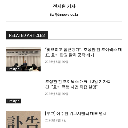
전지원 기자
jjw@tnnews.co.kr
RELATED ARTICLES
“맞으려고 접근했다”…조성환 전 조이웍스 대
표, 호카 판권 탈취 공작 제기
2026년 8월 10일
Lifestyle
조성환 전 조이웍스 대표, 10일 기자회
견…”호카 폭행 사건 직접 설명”
2026년 8월 10일
Lifestyle
[부고] 이수진 위브시앤씨 대표 별세
2026년 8월 9일