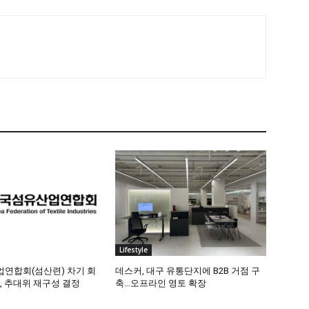
Lifestyle
연합회(섬산련) 차기 회
데스커, 대구 유통단지에 B2B 거점 구
, 추대위 재구성 결정
축…오프라인 영토 확장