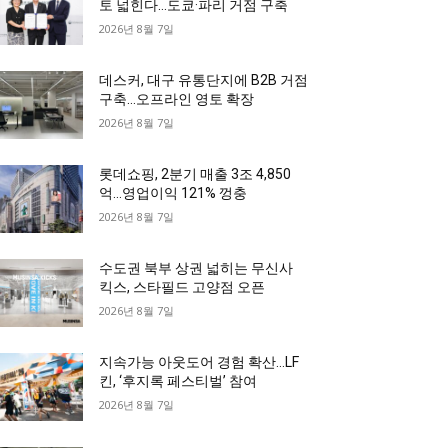
토 넓힌다…도쿄·파리 거점 구축
2026년 8월 7일
데스커, 대구 유통단지에 B2B 거점
구축…오프라인 영토 확장
2026년 8월 7일
롯데쇼핑, 2분기 매출 3조 4,850
억…영업이익 121% 껑충
2026년 8월 7일
수도권 북부 상권 넓히는 무신사
킥스, 스타필드 고양점 오픈
2026년 8월 7일
지속가능 아웃도어 경험 확산…LF
킨, ‘후지록 페스티벌’ 참여
2026년 8월 7일