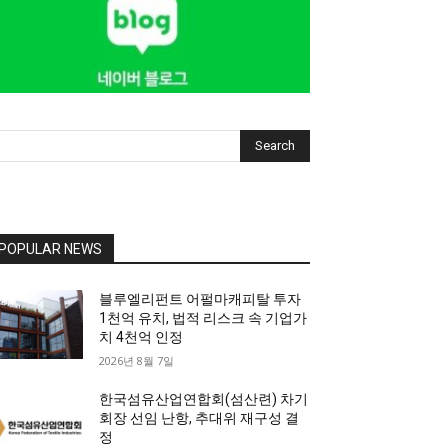
Search
POPULAR NEWS
블루엘리펀트 어펄마캐피탈 투자
1천억 유치, 법적 리스크 속 기업가
치 4천억 인정
2026년 8월 7일
한국섬유산업연합회(섬산련) 차기
회장 선임 난항, 추대위 재구성 결
정