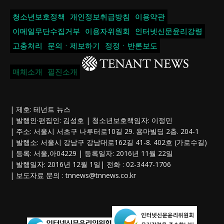
청소년보호정책
개인정보취급방침
이용약관
이메일무단수집거부
이용자위원회
인터넷신문윤리강령
고충처리
문의ㆍ제보하기
정정ㆍ반론보도
매체소개
필진소개
| 제호: 테넌트 뉴스
| 발행인·편집인: 김성호 | 청소년보호책임자: 이정민
| 주소: 서울시 서초구 나루터로10길 29. 용마빌딩 2층. 204-1
| 발행소: 서울시 강남구 강남대로162길 41-8. 402호 (가로수길)
| 등록: 서울,아04229 | 등록일자: 2016년 11월 22일
| 발행일자: 2016년 12월 1일| 전화 : 02-3447-1706
| 보도자료 문의 :
tnnews@tnnews.co.kr