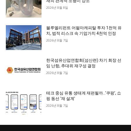
재의 관계적 조형미 강조
2026년 8월 8일
블루엘리펀트 어펄마캐피탈 투자 1천억 유
치, 법적 리스크 속 기업가치 4천억 인정
2026년 8월 7일
한국섬유산업연합회(섬산련) 차기 회장 선
임 난항, 추대위 재구성 결정
2026년 8월 7일
테크 중심 유통 생태계 재편될까…’쿠팡’, 쇼
핑 동선 ‘재 설계’
2026년 8월 7일