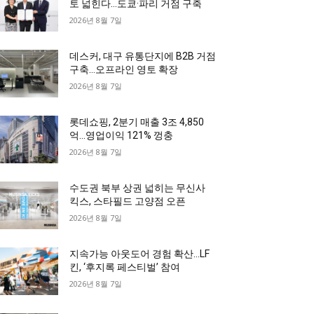
토 넓힌다…도쿄·파리 거점 구축
2026년 8월 7일
데스커, 대구 유통단지에 B2B 거점
구축…오프라인 영토 확장
2026년 8월 7일
롯데쇼핑, 2분기 매출 3조 4,850
억…영업이익 121% 껑충
2026년 8월 7일
수도권 북부 상권 넓히는 무신사
킥스, 스타필드 고양점 오픈
2026년 8월 7일
지속가능 아웃도어 경험 확산…LF
킨, ‘후지록 페스티벌’ 참여
2026년 8월 7일