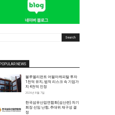
Search
POPULAR NEWS
블루엘리펀트 어펄마캐피탈 투자
1천억 유치, 법적 리스크 속 기업가
치 4천억 인정
2026년 8월 7일
한국섬유산업연합회(섬산련) 차기
회장 선임 난항, 추대위 재구성 결
정