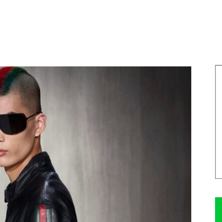
597
0