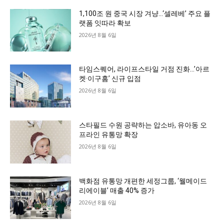
1,100조 원 중국 시장 겨냥…‘셀레베’ 주요 플
랫폼 잇따라 확보
2026년 8월 6일
타임스퀘어, 라이프스타일 거점 진화…’아르
켓·이구홈’ 신규 입점
2026년 8월 6일
스타필드 수원 공략하는 압소바, 유아동 오
프라인 유통망 확장
2026년 8월 6일
백화점 유통망 개편한 세정그룹, ‘웰메이드
리에이블’ 매출 40% 증가
2026년 8월 6일