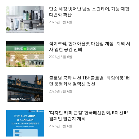
단순 세정 벗어난 남성 스킨케어, 기능·제형
다변화 확산
2026년 8월 6일
쉐이크쉑, 현대아울렛 다산점 개점…지역 서
사 입힌 공간 선봬
2026년 8월 6일
글로벌 공략 나선 TBH글로벌, ‘타임아웃’ 런
던 품평회서 컬렉션 첫선
2026년 8월 6일
‘디자인 카피 근절’ 한국패션협회, K패션 IP
캠페인 챌린지 개최
2026년 8월 6일