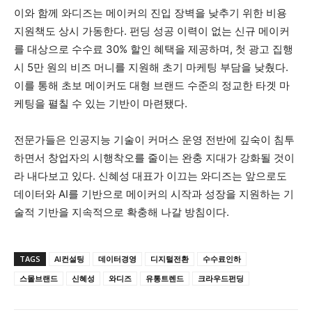
이와 함께 와디즈는 메이커의 진입 장벽을 낮추기 위한 비용
지원책도 상시 가동한다. 펀딩 성공 이력이 없는 신규 메이커
를 대상으로 수수료 30% 할인 혜택을 제공하며, 첫 광고 집행
시 5만 원의 비즈 머니를 지원해 초기 마케팅 부담을 낮췄다.
이를 통해 초보 메이커도 대형 브랜드 수준의 정교한 타겟 마
케팅을 펼칠 수 있는 기반이 마련됐다.
전문가들은 인공지능 기술이 커머스 운영 전반에 깊숙이 침투
하면서 창업자의 시행착오를 줄이는 완충 지대가 강화될 것이
라 내다보고 있다. 신혜성 대표가 이끄는 와디즈는 앞으로도
데이터와 AI를 기반으로 메이커의 시작과 성장을 지원하는 기
술적 기반을 지속적으로 확충해 나갈 방침이다.
TAGS
AI컨설팅
데이터경영
디지털전환
수수료인하
스몰브랜드
신혜성
와디즈
유통트렌드
크라우드펀딩