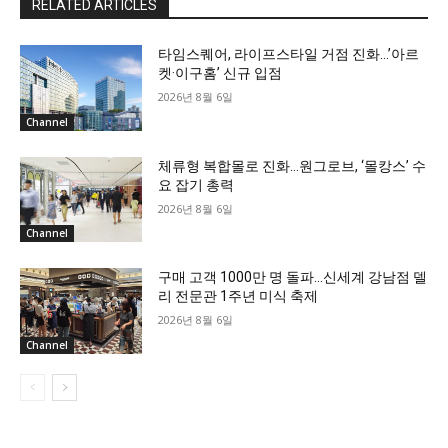
RELATED ARTICLES
타임스퀘어, 라이프스타일 거점 진화…’아르
켓·이구홈’ 신규 입점
2026년 8월 6일
Channel
체류형 복합몰로 진화…원그로브, ‘몰캉스’ 수
요 잡기 총력
2026년 8월 6일
Channel
구매 고객 1000만 명 돌파…신세계 강남점 델
리 전문관 1주년 미식 축제
2026년 8월 6일
Channel