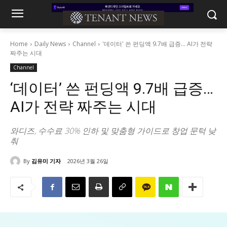
Home
Daily News
Channel
'데이터' 쓴 펀딩액 9.7배 급증… AI가 전략
짜주는 시대
Channel
‘데이터’ 쓴 펀딩액 9.7배 급증…
AI가 전략 짜주는 시대
와디즈, 수수료 30% 인하 및 맞춤형 가이드로 창업 문턱 낮
춰
By
김유미 기자
2026년 3월 26일
368
0