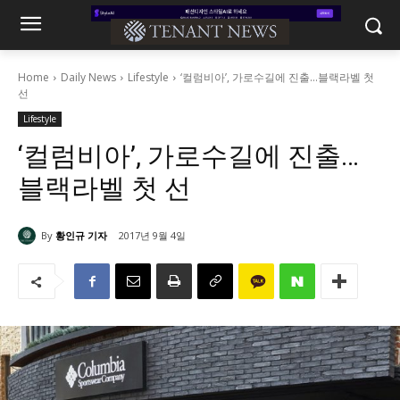
Home
Daily News
Lifestyle
‘컬럼비아’, 가로수길에 진출…블랙라벨 첫
선
Lifestyle
‘컬럼비아’, 가로수길에 진출…
블랙라벨 첫 선
By
황인규 기자
2017년 9월 4일
3444
0