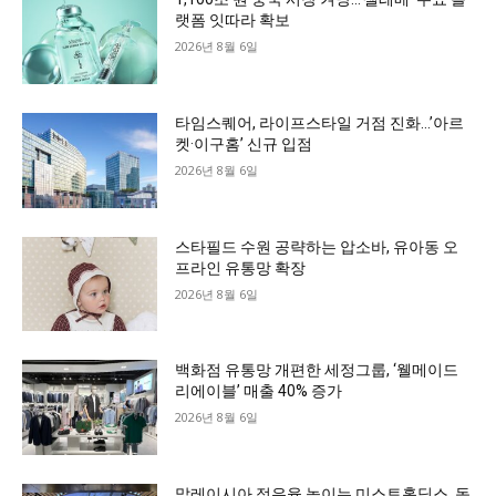
랫폼 잇따라 확보
2026년 8월 6일
타임스퀘어, 라이프스타일 거점 진화…’아르
켓·이구홈’ 신규 입점
2026년 8월 6일
스타필드 수원 공략하는 압소바, 유아동 오
프라인 유통망 확장
2026년 8월 6일
백화점 유통망 개편한 세정그룹, ‘웰메이드
리에이블’ 매출 40% 증가
2026년 8월 6일
말레이시아 점유율 높이는 미스토홀딩스, 동