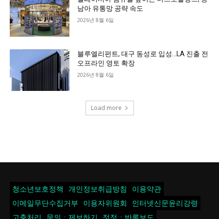
남아 유통망 공략 속도
2026년 8월 6일
블루엘리펀트, 대구 동성로 입성…LA 진출 전
오프라인 영토 확장
2026년 8월 6일
Load more
청소년보호정책
개인정보취급방침
이용약관
이메일무단수집거부
이용자위원회
인터넷신문윤리강령
고충처리
문의ㆍ제보하기
정정ㆍ반론보도