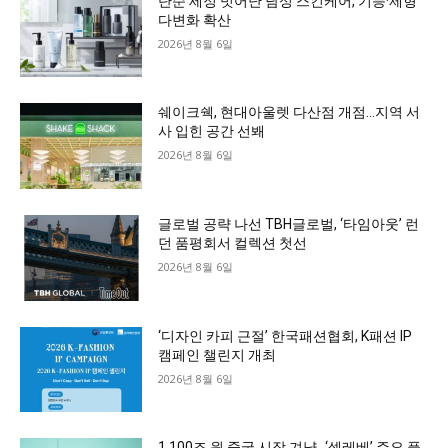
단순 세정 벗어난 남성 스킨케어, 기능·제형
다변화 확산
2026년 8월 6일
쉐이크쉑, 현대아울렛 다산점 개점…지역 서
사 입힌 공간 선봬
2026년 8월 6일
글로벌 공략 나선 TBH글로벌, ‘타임아웃’ 런
던 품평회서 컬렉션 첫선
2026년 8월 6일
‘디자인 카피 근절’ 한국패션협회, K패션 IP
캠페인 챌린지 개최
2026년 8월 6일
1,100조 원 중국 시장 겨냥…‘셀레베’ 주요 플