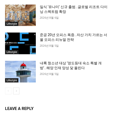
일식 ‘유나미’ 신규 출범…글로벌 리조트 다이
닝 스펙트럼 확장
2026년 8월 6일
Lifestyle
준공 20년 오피스 폭증…자산 가치 가르는 서
울 오피스 리뉴얼 전략
2026년 8월 5일
Lifestyle
내륙 청소년 대상 ‘영도등대 숙소 특별 개
방’…해양 인재 양성 닻 올린다
2026년 8월 5일
Lifestyle
LEAVE A REPLY