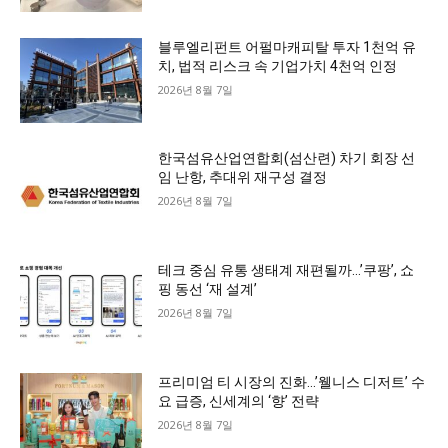
블루엘리펀트 어펄마캐피탈 투자 1천억 유
치, 법적 리스크 속 기업가치 4천억 인정
2026년 8월 7일
한국섬유산업연합회(섬산련) 차기 회장 선
임 난항, 추대위 재구성 결정
2026년 8월 7일
테크 중심 유통 생태계 재편될까…’쿠팡’, 쇼
핑 동선 ‘재 설계’
2026년 8월 7일
프리미엄 티 시장의 진화…’웰니스 디저트’ 수
요 급증, 신세계의 ‘향’ 전략
2026년 8월 7일