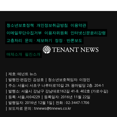
청소년보호정책
개인정보취급방침
이용약관
이메일무단수집거부
이용자위원회
인터넷신문윤리강령
고충처리
문의ㆍ제보하기
정정ㆍ반론보도
매체소개
필진소개
| 제호: 테넌트 뉴스
| 발행인·편집인: 김성호 | 청소년보호책임자: 이정민
| 주소: 서울시 서초구 나루터로10길 29. 용마빌딩 2층. 204-1
| 발행소: 서울시 강남구 강남대로162길 41-8. 402호 (가로수길)
| 등록: 서울,아04229 | 등록일자: 2016년 11월 22일
| 발행일자: 2016년 12월 1일| 전화 : 02-3447-1706
| 보도자료 문의 :
tnnews@tnnews.co.kr