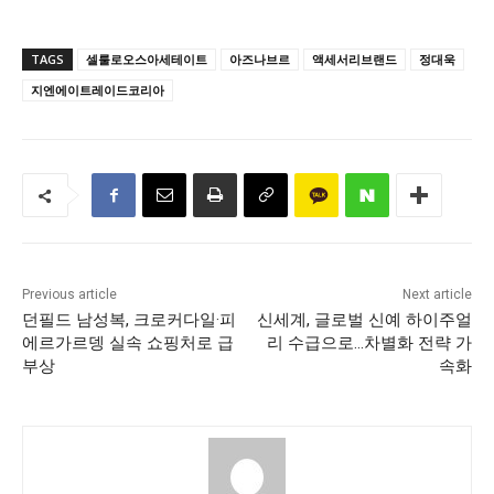
TAGS
셀룰로오스아세테이트
아즈나브르
액세서리브랜드
정대욱
지엔에이트레이드코리아
Previous article
Next article
던필드 남성복, 크로커다일·피
신세계, 글로벌 신예 하이주얼
에르가르뎅 실속 쇼핑처로 급
리 수급으로…차별화 전략 가
부상
속화