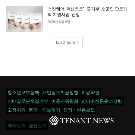
스킨케어 ‘퍼센트로’…중기부 ‘소공인 판로개
척 지원사업’ 선정
2026년 8월 6일
Load more
청소년보호정책
개인정보취급방침
이용약관
이메일무단수집거부
이용자위원회
인터넷신문윤리강령
고충처리
문의ㆍ제보하기
정정ㆍ반론보도
매체소개
필진소개