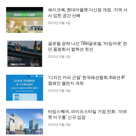
쉐이크쉑, 현대아울렛 다산점 개점…지역 서
사 입힌 공간 선봬
2026년 8월 6일
글로벌 공략 나선 TBH글로벌, ‘타임아웃’ 런
던 품평회서 컬렉션 첫선
2026년 8월 6일
‘디자인 카피 근절’ 한국패션협회, K패션 IP
캠페인 챌린지 개최
2026년 8월 6일
타임스퀘어, 라이프스타일 거점 진화…’아르
켓·이구홈’ 신규 입점
2026년 8월 6일