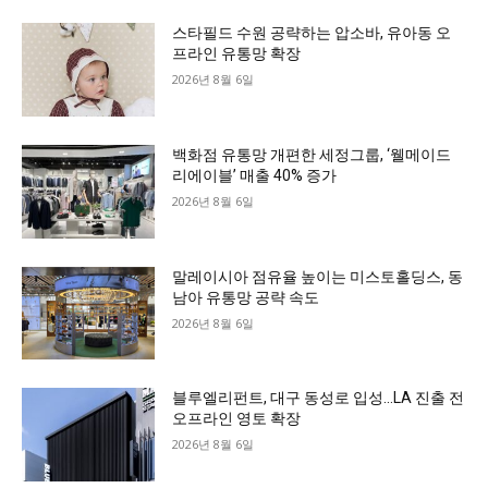
스타필드 수원 공략하는 압소바, 유아동 오
프라인 유통망 확장
2026년 8월 6일
백화점 유통망 개편한 세정그룹, ‘웰메이드
리에이블’ 매출 40% 증가
2026년 8월 6일
말레이시아 점유율 높이는 미스토홀딩스, 동
남아 유통망 공략 속도
2026년 8월 6일
블루엘리펀트, 대구 동성로 입성…LA 진출 전
오프라인 영토 확장
2026년 8월 6일