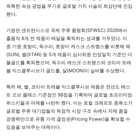
독특한 숙성 공법을 무기로 글로벌 가치 사슬의 최상단에 진입
했다.
기원은 샌프란시스코 국제 주류 품평회(SFWSC) 2026에서
출품작 8개 전 제품이 메달을 획득하는 성과를 거두었다. 이
중 기원 호랑이, 독수리, 호랑이 캐스크 스트랭스를 비롯해 해
(SUN), 별(STAR) 등 5개 제품이 심사위원 만장일치 기준인 더
블골드를 획득했으며, 독수리 캐스크 스트랭스와 코리아 트래
블 익스클루시브가 골드를, 달(MOON)이 실버를 수상했다.
특히 해, 별, 코리아 트래블 익스클루시브 제품은 전년도 베스
트 오브 클래스 기준점인 98점을 기록하며 글로벌 초프리미엄
위스키들과 어깨를 나란히 했다. 이는 로컬 크래프트 증류소가
글로벌 주류 대기업들의 독점적 시장 구조 속에서 자체 품질
경쟁력만으로 유통 가격 결정권(Pricing Power)을 확보할 수
있음을 보여주는 대목이다.