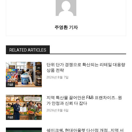
주영환 기자
RELATED ARTICLES
단위 단가 경쟁으로 확산되는 리테일 대용량
상품 전략
2026년 8월 7일
F&B
지역 특산물 끌어안은 F&B 프랜차이즈…원
가 안정과 신뢰 다 잡다
2026년 8월 6일
F&B
쉐이크쉑, 현대아울렛 다산점 개점…지역 서