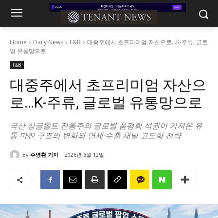
Home
Daily News
F&B
대중주에서 초프리미엄 자산으로…K-주류, 글로
벌 유통망으로
F&B
대중주에서 초프리미엄 자산으
로…K-주류, 글로벌 유통망으로
국산 싱글몰트·전통주의 글로벌 품평회 석권이 가져온 유
통 마진 구조의 변화와 면세·수출 채널 고도화 전략
By
주영환 기자
2026년 6월 12일
330
0