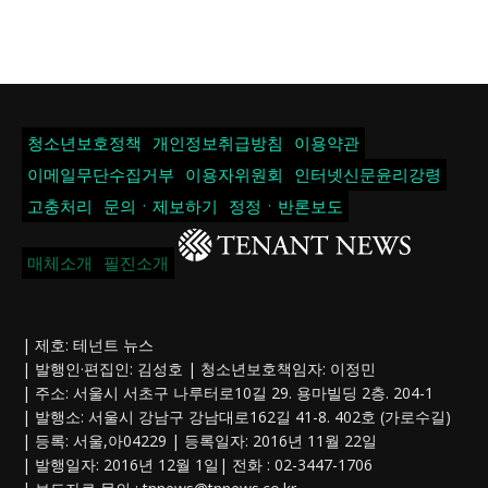
청소년보호정책
개인정보취급방침
이용약관
이메일무단수집거부
이용자위원회
인터넷신문윤리강령
고충처리
문의ㆍ제보하기
정정ㆍ반론보도
매체소개
필진소개
| 제호: 테넌트 뉴스
| 발행인·편집인: 김성호 | 청소년보호책임자: 이정민
| 주소: 서울시 서초구 나루터로10길 29. 용마빌딩 2층. 204-1
| 발행소: 서울시 강남구 강남대로162길 41-8. 402호 (가로수길)
| 등록: 서울,아04229 | 등록일자: 2016년 11월 22일
| 발행일자: 2016년 12월 1일| 전화 : 02-3447-1706