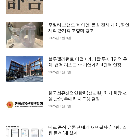
주얼리 브랜드 ‘비아연’ 론칭 전시 개최, 정연
재의 관계적 조형미 강조
2026년 8월 8일
블루엘리펀트 어펄마캐피탈 투자 1천억 유
치, 법적 리스크 속 기업가치 4천억 인정
2026년 8월 7일
한국섬유산업연합회(섬산련) 차기 회장 선
임 난항, 추대위 재구성 결정
2026년 8월 7일
테크 중심 유통 생태계 재편될까…’쿠팡’, 쇼
핑 동선 ‘재 설계’