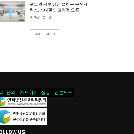
수도권 북부 상권 넓히는 무신사
킥스, 스타필드 고양점 오픈
2026년 8월 7일
Load more
리
문의ㆍ제보하기
정정ㆍ반론보도
OLLOW US