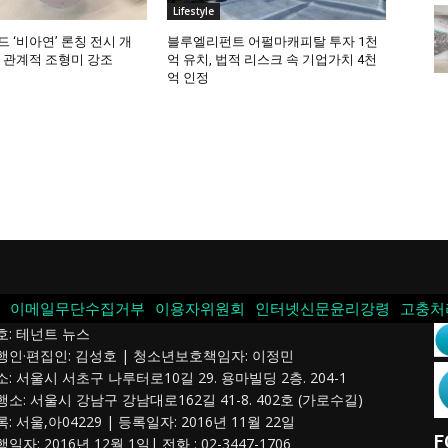
Lifestyle
 ‘비아연’ 론칭 전시 개
블루엘리펀트 어펄마캐피탈 투자 1천
의 관계적 조형미 강조
억 유치, 법적 리스크 속 기업가치 4천
억 인정
이메일무단수집거부
이용자위원회
인터넷신문윤리강령
고충처
호: 테넌트 뉴스
발행인·편집인: 김성호 | 청소년보호책임자: 이정민
소: 서울시 서초구 나루터로10길 29. 용마빌딩 2층. 204-1
행소: 서울시 강남구 강남대로162길 41-8. 402호 (가로수길)
록: 서울,아04229 | 등록일자: 2016년 11월 22일
F
행일자: 2016년 12월 1일| 전화 : 02-3447-1706