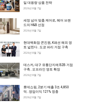
일 대용량 상품 전략
2026년 8월 7일
세정 넘어 맞춤 케어로, 헤어 브랜
드의 H&B 선점
2026년 8월 7일
현대백화점·콘진원, K패션 해외 영
토 넓힌다…도쿄·파리 거점 구축
2026년 8월 7일
데스커, 대구 유통단지에 B2B 거점
구축…오프라인 영토 확장
2026년 8월 7일
롯데쇼핑, 2분기 매출 3조 4,850
억…영업이익 121% 껑충
2026년 8월 7일