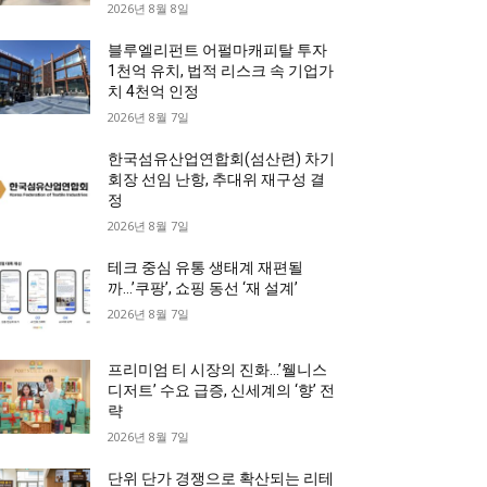
2026년 8월 8일
블루엘리펀트 어펄마캐피탈 투자
1천억 유치, 법적 리스크 속 기업가
치 4천억 인정
2026년 8월 7일
한국섬유산업연합회(섬산련) 차기
회장 선임 난항, 추대위 재구성 결
정
2026년 8월 7일
테크 중심 유통 생태계 재편될
까…’쿠팡’, 쇼핑 동선 ‘재 설계’
2026년 8월 7일
프리미엄 티 시장의 진화…’웰니스
디저트’ 수요 급증, 신세계의 ‘향’ 전
략
2026년 8월 7일
단위 단가 경쟁으로 확산되는 리테