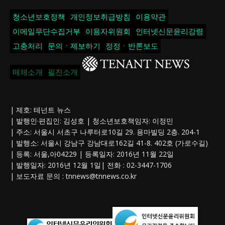
청소년보호정책
개인정보취급방침
이용약관
이메일무단수집거부
이용자위원회
인터넷신문윤리강령
고충처리
문의ㆍ제보하기
정정ㆍ반론보도
매체소개
필진소개
| 제호: 테넌트 뉴스
| 발행인·편집인: 김성호 | 청소년보호책임자: 이정민
| 주소: 서울시 서초구 나루터로10길 29. 용마빌딩 2층. 204-1
| 발행소: 서울시 강남구 강남대로162길 41-8. 402호 (가로수길)
| 등록: 서울,아04229 | 등록일자: 2016년 11월 22일
| 발행일자: 2016년 12월 1일| 전화 : 02-3447-1706
| 보도자료 문의 :
tnnews@tnnews.co.kr