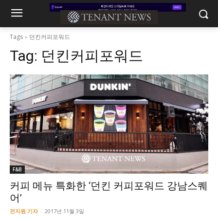
Tags
던킨커피포워드
Tag:
던킨커피포워드
F&B
커피 메뉴 특화한 ‘던킨 커피포워드 강남스퀘
어’
전지원 기자
-
2017년 11월 3일