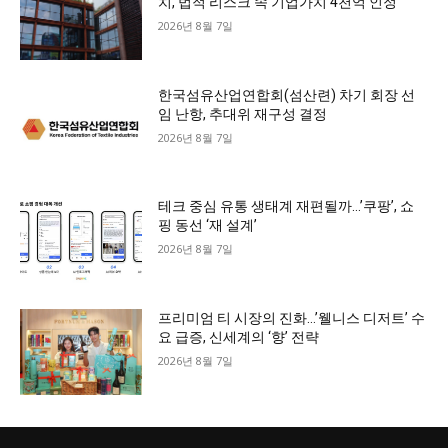
치, 법적 리스크 속 기업가치 4천억 인정
2026년 8월 7일
한국섬유산업연합회(섬산련) 차기 회장 선
임 난항, 추대위 재구성 결정
2026년 8월 7일
테크 중심 유통 생태계 재편될까…’쿠팡’, 쇼
핑 동선 ‘재 설계’
2026년 8월 7일
프리미엄 티 시장의 진화…’웰니스 디저트’ 수
요 급증, 신세계의 ‘향’ 전략
2026년 8월 7일