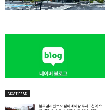
MOST READ
블루엘리펀트 어펄마캐피탈 투자 1천억 유