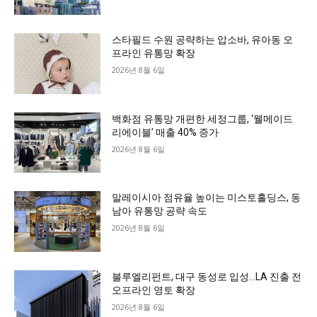
스타필드 수원 공략하는 압소바, 유아동 오
프라인 유통망 확장
2026년 8월 6일
백화점 유통망 개편한 세정그룹, ‘웰메이드
리에이블’ 매출 40% 증가
2026년 8월 6일
말레이시아 점유율 높이는 미스토홀딩스, 동
남아 유통망 공략 속도
2026년 8월 6일
블루엘리펀트, 대구 동성로 입성…LA 진출 전
오프라인 영토 확장
2026년 8월 6일