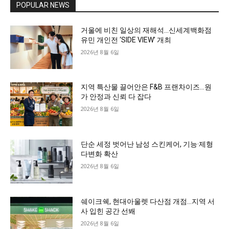
POPULAR NEWS
거울에 비친 일상의 재해석…신세계백화점
유민 개인전 ‘SIDE VIEW’ 개최
2026년 8월 6일
지역 특산물 끌어안은 F&B 프랜차이즈…원
가 안정과 신뢰 다 잡다
2026년 8월 6일
단순 세정 벗어난 남성 스킨케어, 기능·제형
다변화 확산
2026년 8월 6일
쉐이크쉑, 현대아울렛 다산점 개점…지역 서
사 입힌 공간 선봬
2026년 8월 6일