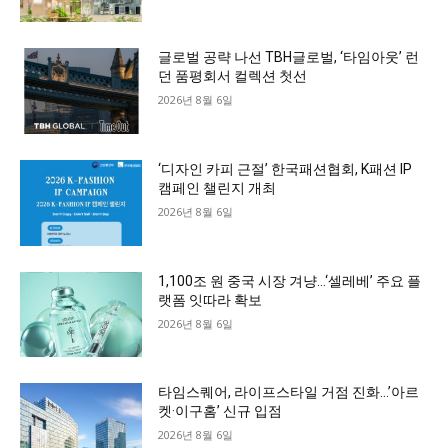
글로벌 공략 나선 TBH글로벌, ‘타임아웃’ 런
던 품평회서 컬렉션 첫선
2026년 8월 6일
‘디자인 카피 근절’ 한국패션협회, K패션 IP
캠페인 챌린지 개최
2026년 8월 6일
1,100조 원 중국 시장 겨냥…‘셀레베’ 주요 플
랫폼 잇따라 확보
2026년 8월 6일
타임스퀘어, 라이프스타일 거점 진화…’아르
켓·이구홈’ 신규 입점
2026년 8월 6일