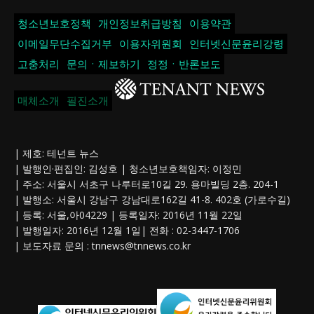
청소년보호정책
개인정보취급방침
이용약관
이메일무단수집거부
이용자위원회
인터넷신문윤리강령
고충처리
문의ㆍ제보하기
정정ㆍ반론보도
매체소개
필진소개
| 제호: 테넌트 뉴스
| 발행인·편집인: 김성호 | 청소년보호책임자: 이정민
| 주소: 서울시 서초구 나루터로10길 29. 용마빌딩 2층. 204-1
| 발행소: 서울시 강남구 강남대로162길 41-8. 402호 (가로수길)
| 등록: 서울,아04229 | 등록일자: 2016년 11월 22일
| 발행일자: 2016년 12월 1일| 전화 : 02-3447-1706
| 보도자료 문의 :
tnnews@tnnews.co.kr