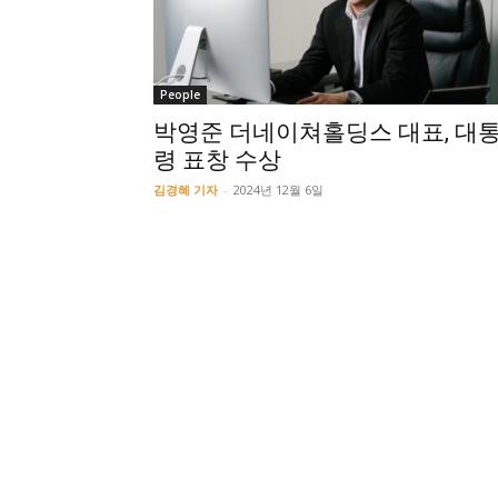
People
박영준 더네이쳐홀딩스 대표, 대
령 표창 수상
김경혜 기자
-
2024년 12월 6일