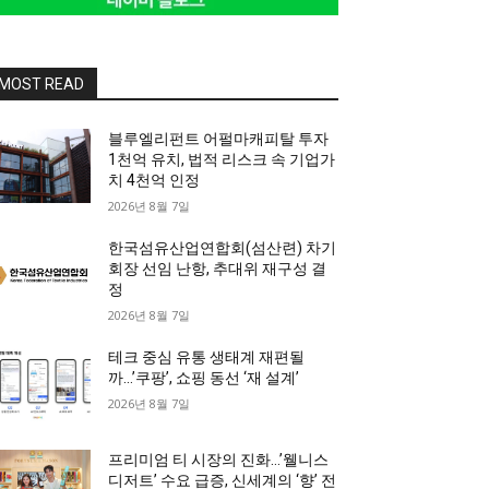
MOST READ
블루엘리펀트 어펄마캐피탈 투자
1천억 유치, 법적 리스크 속 기업가
치 4천억 인정
2026년 8월 7일
한국섬유산업연합회(섬산련) 차기
회장 선임 난항, 추대위 재구성 결
정
2026년 8월 7일
테크 중심 유통 생태계 재편될
까…’쿠팡’, 쇼핑 동선 ‘재 설계’
2026년 8월 7일
프리미엄 티 시장의 진화…’웰니스
디저트’ 수요 급증, 신세계의 ‘향’ 전