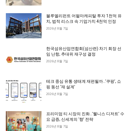
블루엘리펀트 어펄마캐피탈 투자 1천억 유
치, 법적 리스크 속 기업가치 4천억 인정
2026년 8월 7일
한국섬유산업연합회(섬산련) 차기 회장 선
임 난항, 추대위 재구성 결정
2026년 8월 7일
테크 중심 유통 생태계 재편될까…’쿠팡’, 쇼
핑 동선 ‘재 설계’
2026년 8월 7일
프리미엄 티 시장의 진화…’웰니스 디저트’ 수
요 급증, 신세계의 ‘향’ 전략
2026년 8월 7일