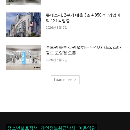
롯데쇼핑, 2분기 매출 3조 4,850억…영업이
익 121% 껑충
2026년 8월 7일
수도권 북부 상권 넓히는 무신사 킥스, 스타
필드 고양점 오픈
2026년 8월 7일
Load more
청소년보호정책
개인정보취급방침
이용약관