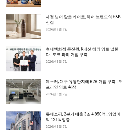
세정 넘어 맞춤 케어로, 헤어 브랜드의 H&B
선점
2026년 8월 7일
현대백화점·콘진원, K패션 해외 영토 넓힌
다…도쿄·파리 거점 구축
2026년 8월 7일
데스커, 대구 유통단지에 B2B 거점 구축…오
프라인 영토 확장
2026년 8월 7일
롯데쇼핑, 2분기 매출 3조 4,850억…영업이
익 121% 껑충
2026년 8월 7일