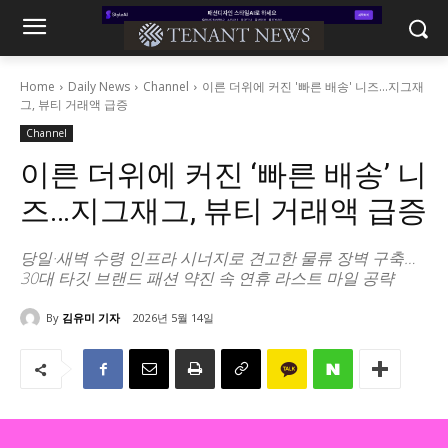
Home
Daily News
Channel
이른 더위에 커진 '빠른 배송' 니즈…지그재
그, 뷰티 거래액 급증
Channel
이른 더위에 커진 ‘빠른 배송’ 니
즈…지그재그, 뷰티 거래액 급증
당일·새벽 수령 인프라 시너지로 견고한 물류 장벽 구축…
30대 타깃 브랜드 패션 약진 속 연휴 라스트 마일 공략
By
김유미 기자
2026년 5월 14일
306
0