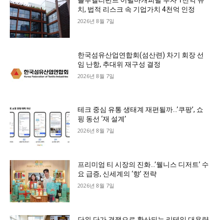
블루엘리펀트 어펄마캐피탈 투자 1천억 유
치, 법적 리스크 속 기업가치 4천억 인정
2026년 8월 7일
한국섬유산업연합회(섬산련) 차기 회장 선
임 난항, 추대위 재구성 결정
2026년 8월 7일
테크 중심 유통 생태계 재편될까…’쿠팡’, 쇼
핑 동선 ‘재 설계’
2026년 8월 7일
프리미엄 티 시장의 진화…’웰니스 디저트’ 수
요 급증, 신세계의 ‘향’ 전략
2026년 8월 7일
단위 단가 경쟁으로 확산되는 리테일 대용량