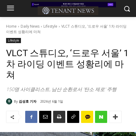
Home
Daily News
Lifestyle
VLCT 스튜디오, '드로우 서울' 1차 라이딩
이벤트 성황리에 마쳐
Lifestyle
VLCT 스튜디오, ‘드로우 서울’ 1
차 라이딩 이벤트 성황리에 마
쳐
150명 사이클리스트, 남산 순환로서 '탄소 제로' 주행
By
김성호 기자
2026년 6월 1일
518
0