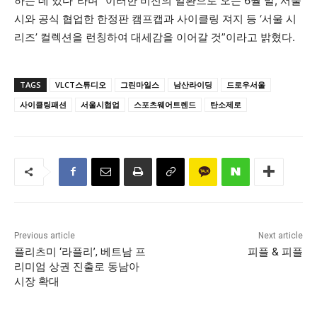
하는 데 있다”라며 “이러한 비전의 일환으로 오는 6월 말, 서울
시와 공식 협업한 한정판 캠프캡과 사이클링 져지 등 ‘서울 시
리즈’ 컬렉션을 런칭하여 대세감을 이어갈 것”이라고 밝혔다.
TAGS
VLCT스튜디오
그린마일스
남산라이딩
드로우서울
사이클링패션
서울시협업
스포츠웨어트렌드
탄소제로
Previous article
Next article
플리츠미 ‘라플리’, 베트남 프
피플 & 피플
리미엄 상권 진출로 동남아
시장 확대