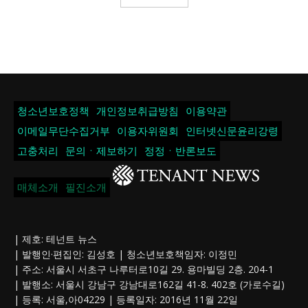
청소년보호정책
개인정보취급방침
이용약관
이메일무단수집거부
이용자위원회
인터넷신문윤리강령
고충처리
문의ㆍ제보하기
정정ㆍ반론보도
매체소개
필진소개
| 제호: 테넌트 뉴스
| 발행인·편집인: 김성호 | 청소년보호책임자: 이정민
| 주소: 서울시 서초구 나루터로10길 29. 용마빌딩 2층. 204-1
| 발행소: 서울시 강남구 강남대로162길 41-8. 402호 (가로수길)
| 등록: 서울,아04229 | 등록일자: 2016년 11월 22일