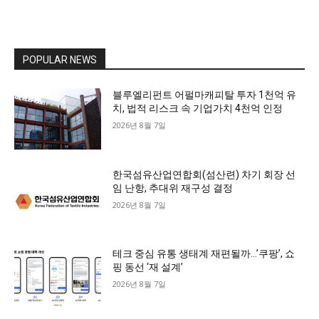
POPULAR NEWS
블루엘리펀트 어펄마캐피탈 투자 1천억 유
치, 법적 리스크 속 기업가치 4천억 인정
2026년 8월 7일
한국섬유산업연합회(섬산련) 차기 회장 선
임 난항, 추대위 재구성 결정
2026년 8월 7일
테크 중심 유통 생태계 재편될까…’쿠팡’, 쇼
핑 동선 ‘재 설계’
2026년 8월 7일