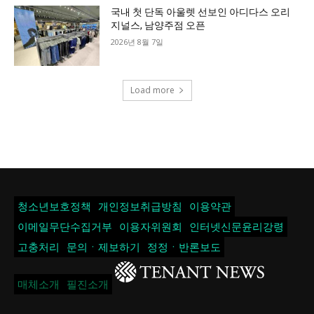
국내 첫 단독 아울렛 선보인 아디다스 오리
지널스, 남양주점 오픈
2026년 8월 7일
Load more
청소년보호정책
개인정보취급방침
이용약관
이메일무단수집거부
이용자위원회
인터넷신문윤리강령
고충처리
문의ㆍ제보하기
정정ㆍ반론보도
매체소개
필진소개