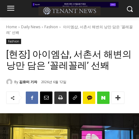
Home
Daily News
Fashion
아이엠샵, 서촌서 해변의 낭만 담은 '꼴레꼴
레' 선봬
Fashion
[현장] 아이엠샵, 서촌서 해변의
낭만 담은 ‘꼴레꼴레’ 선봬
By
김유미 기자
2026년 6월 12일
356
0