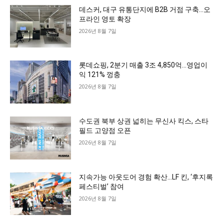
데스커, 대구 유통단지에 B2B 거점 구축…오
프라인 영토 확장
2026년 8월 7일
롯데쇼핑, 2분기 매출 3조 4,850억…영업이
익 121% 껑충
2026년 8월 7일
수도권 북부 상권 넓히는 무신사 킥스, 스타
필드 고양점 오픈
2026년 8월 7일
지속가능 아웃도어 경험 확산…LF 킨, ‘후지록
페스티벌’ 참여
2026년 8월 7일