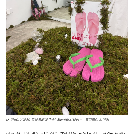
(사진=아이엠샵) 꼴레꼴레의 ‘Tabi Wave(타비웨이브)’ 플립플랍 라인업.
이번 행사의 메인 라인업인 ‘Tabi Wave(타비웨이브)’는 브랜드