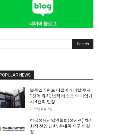
Search
POPULAR NEWS
블루엘리펀트 어펄마캐피탈 투자
1천억 유치, 법적 리스크 속 기업가
치 4천억 인정
2026년 8월 7일
한국섬유산업연합회(섬산련) 차기
회장 선임 난항, 추대위 재구성 결
정