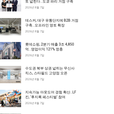
토 넓힌다…도쿄·파리 거점 구축
2026년 8월 7일
데스커, 대구 유통단지에 B2B 거점
구축…오프라인 영토 확장
2026년 8월 7일
롯데쇼핑, 2분기 매출 3조 4,850
억…영업이익 121% 껑충
2026년 8월 7일
수도권 북부 상권 넓히는 무신사
킥스, 스타필드 고양점 오픈
2026년 8월 7일
지속가능 아웃도어 경험 확산…LF
킨, ‘후지록 페스티벌’ 참여
2026년 8월 7일