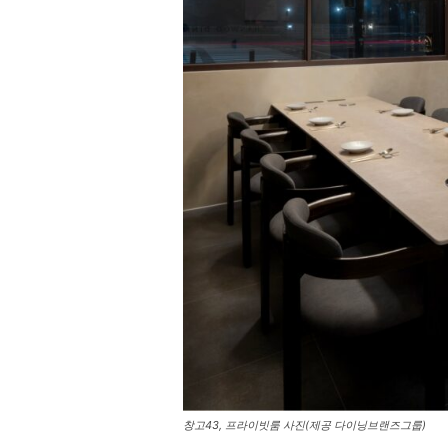
창고43, 프라이빗룸 사진(제공 다이닝브랜즈그룹)