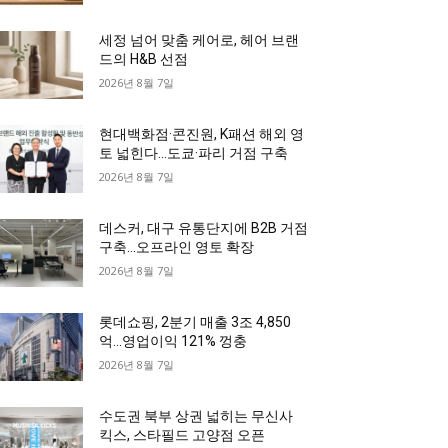
세정 넘어 맞춤 케어로, 헤어 브랜
드의 H&B 선점
2026년 8월 7일
현대백화점·콘진원, K패션 해외 영
토 넓힌다…도쿄·파리 거점 구축
2026년 8월 7일
데스커, 대구 유통단지에 B2B 거점
구축…오프라인 영토 확장
2026년 8월 7일
롯데쇼핑, 2분기 매출 3조 4,850
억…영업이익 121% 껑충
2026년 8월 7일
수도권 북부 상권 넓히는 무신사
킥스, 스타필드 고양점 오픈