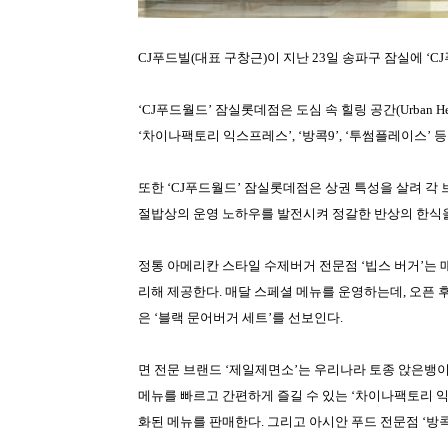
CJ
푸드빌
(
대표 구창근
)
이 지난
23
일 송파구 잠실에
‘CJ
‘CJ
푸드월드
’
잠실롯데점은 도심 속 힐링 공간
(Urban H
‘
차이나팩토리 익스프레스
’, ‘
방콕
9’, ‘
투썸플레이스
’
등
또한
‘CJ
푸드월드
’
잠실롯데점은 상권 특성을 살려 각
절밥상의 운영 노하우를 발전시켜 정갈한 반상의 한식을
정통 아메리칸 스타일 수제버거 전문점
‘
빕스 버거
’
는 
리해 제공한다
.
매달 스페셜 메뉴를 운영하는데
,
오픈 
은
‘
블랙 문어버거 세트
’
를 선보인다
.
면 전문 브랜드
‘
제일제면소
’
는 우리나라 토종 앉은뱅이
메뉴를 빠르고 간편하게 즐길 수 있는
‘
차이나팩토리 
화된 메뉴를 판매한다
.
그리고 아시안 푸드 전문점
‘
방