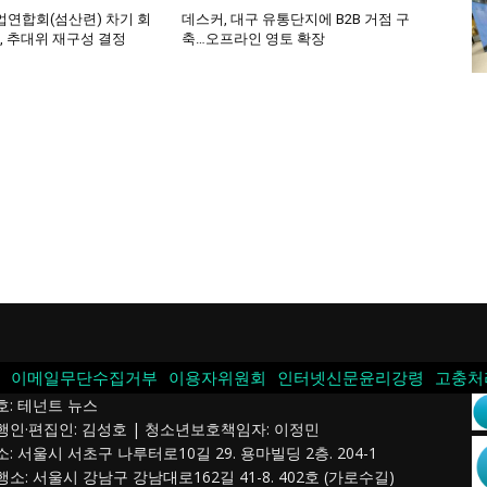
연합회(섬산련) 차기 회
데스커, 대구 유통단지에 B2B 거점 구
, 추대위 재구성 결정
축…오프라인 영토 확장
이메일무단수집거부
이용자위원회
인터넷신문윤리강령
고충처
호: 테넌트 뉴스
발행인·편집인: 김성호 | 청소년보호책임자: 이정민
소: 서울시 서초구 나루터로10길 29. 용마빌딩 2층. 204-1
행소: 서울시 강남구 강남대로162길 41-8. 402호 (가로수길)