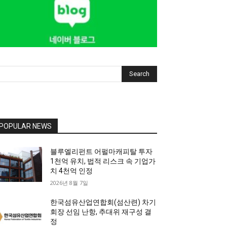
Search
POPULAR NEWS
블루엘리펀트 어펄마캐피탈 투자
1천억 유치, 법적 리스크 속 기업가
치 4천억 인정
2026년 8월 7일
한국섬유산업연합회(섬산련) 차기
회장 선임 난항, 추대위 재구성 결
정