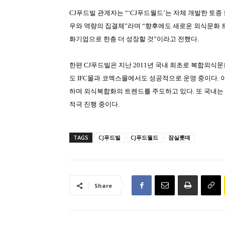
CJ
푸드빌 관계자는
“‘CJ
푸드월드
’
는 자체 개발한 토종
우와 역량의 집결체
”
라며
“
향후에도 새로운 외식문화 
화기업으로 한층 더 성장할 것
”
이라고 전했다
.
한편
CJ
푸드빌은 지난
2011
년 국내 최초로 복합외식
도
IFC
몰과 코엑스몰에서도 성공적으로 운영 중이다
.
하며 외식복합화의 트렌드를 주도하고 있다
.
또 국내는
적극 진행 중이다
.
TAGS
CJ푸드빌
CJ푸드월드
잠실롯데
Share