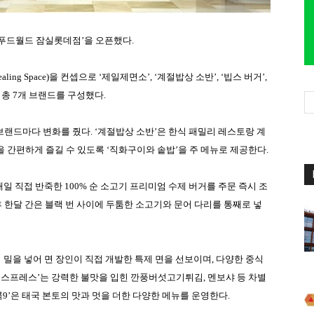
푸드월드 잠실롯데점
’
을 오픈했다
.
ealing Space)
을 컨셉으로
‘
제일제면소
’, ‘
계절밥상 소반
’, ‘
빕스 버거
’,
 총
7
개 브랜드를 구성했다
.
 브랜드마다 변화를 줬다
. ‘
계절밥상 소반
’
은 한식 패밀리 레스토랑 계
 간편하게 즐길 수 있도록
‘
직화구이와 솥밥
’
을 주 메뉴로 제공한다
.
매일 직접 반죽한
100%
순 소고기 프리미엄 수제 버거를 주문 즉시 조
후 한달 간은 블랙 번 사이에 두툼한 소고기와 문어 다리를 통째로 넣
 밀을 넣어 면 장인이 직접 개발한 특제 면을 선보이며
,
다양한 중식
익스프레스
’
는 강력한 불맛을 입힌 깐풍버섯고기튀김
,
멘보샤 등 차별
콕
9’
은 태국 본토의 맛과 멋을 더한 다양한 메뉴를 운영한다
.