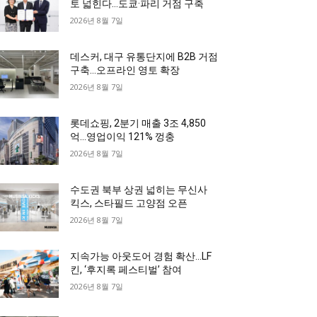
토 넓힌다…도쿄·파리 거점 구축
2026년 8월 7일
데스커, 대구 유통단지에 B2B 거점
구축…오프라인 영토 확장
2026년 8월 7일
롯데쇼핑, 2분기 매출 3조 4,850
억…영업이익 121% 껑충
2026년 8월 7일
수도권 북부 상권 넓히는 무신사
킥스, 스타필드 고양점 오픈
2026년 8월 7일
지속가능 아웃도어 경험 확산…LF
킨, ‘후지록 페스티벌’ 참여
2026년 8월 7일