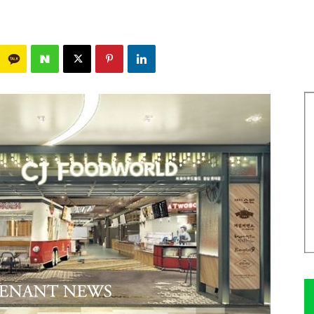
2155
0