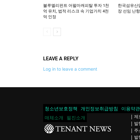
블루엘리펀트 어펄마캐피탈 투자 1천
한국섬유산업
억 유치, 법적 리스크 속 기업가치 4천
장 선임 난항
억 인정
LEAVE A REPLY
Log in to leave a comment
청소년보호정책
개인정보취급방침
이용약관
| 제
매체소개
필진소개
| 
| 주
| 발