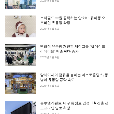
2026년 8월 6일
스타필드 수원 공략하는 압소바, 유아동 오
프라인 유통망 확장
2026년 8월 6일
백화점 유통망 개편한 세정그룹, ‘웰메이드
리에이블’ 매출 40% 증가
2026년 8월 6일
말레이시아 점유율 높이는 미스토홀딩스, 동
남아 유통망 공략 속도
2026년 8월 6일
블루엘리펀트, 대구 동성로 입성…LA 진출 전
오프라인 영토 확장
2026년 8월 6일