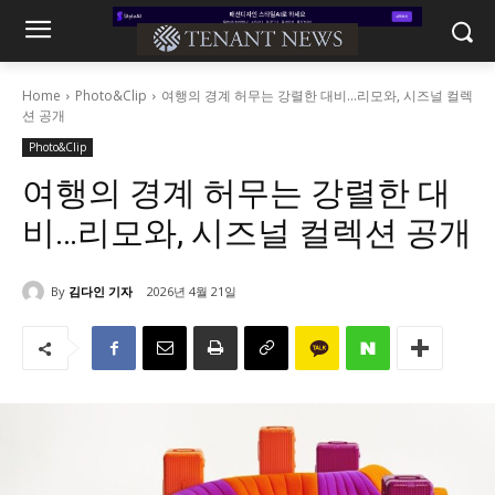
Home
Photo&Clip
여행의 경계 허무는 강렬한 대비...리모와, 시즈널 컬렉
션 공개
Photo&Clip
여행의 경계 허무는 강렬한 대
비…리모와, 시즈널 컬렉션 공개
By
김다인 기자
2026년 4월 21일
1478
0