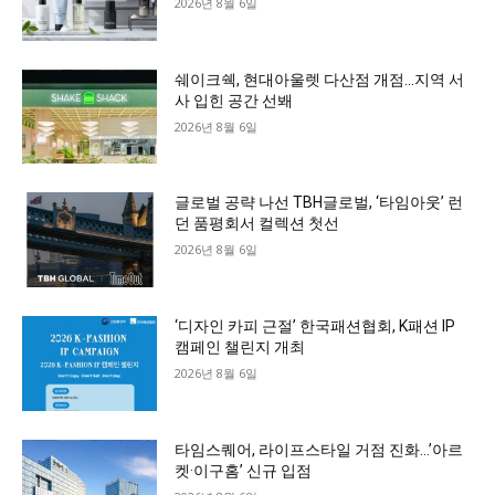
2026년 8월 6일
쉐이크쉑, 현대아울렛 다산점 개점…지역 서
사 입힌 공간 선봬
2026년 8월 6일
글로벌 공략 나선 TBH글로벌, ‘타임아웃’ 런
던 품평회서 컬렉션 첫선
2026년 8월 6일
‘디자인 카피 근절’ 한국패션협회, K패션 IP
캠페인 챌린지 개최
2026년 8월 6일
타임스퀘어, 라이프스타일 거점 진화…’아르
켓·이구홈’ 신규 입점