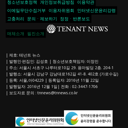
청소년보호정책
개인정보취급방침
이용약관
이메일무단수집거부
이용자위원회
인터넷신문윤리강령
고충처리
문의ㆍ제보하기
정정ㆍ반론보도
매체소개
필진소개
| 제호: 테넌트 뉴스
| 발행인·편집인: 김성호 | 청소년보호책임자: 이정민
| 주소: 서울시 서초구 나루터로10길 29. 용마빌딩 2층. 204-1
| 발행소: 서울시 강남구 강남대로162길 41-8. 402호 (가로수길)
| 등록: 서울,아04229 | 등록일자: 2016년 11월 22일
| 발행일자: 2016년 12월 1일| 전화 : 02-3447-1706
| 보도자료 문의 :
tnnews@tnnews.co.kr