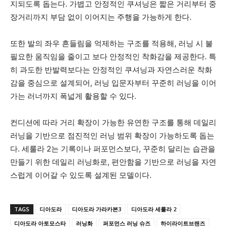
지되도록 돕는다. 가볍고 안정적인 쿠셔닝은 짧은 거리부터 중
장거리까지 부담 없이 이어지는 주행을 가능하게 한다.
또한 발의 좌우 흔들림을 억제하는 구조를 적용해, 러닝 시 불
필요한 움직임을 줄이고 보다 안정적인 착화감을 제공한다. 특
히 과도한 반발력보다는 안정적인 쿠셔닝과 자연스러운 착화
감을 중심으로 설계되어, 러닝 입문자부터 꾸준히 러닝을 이어
가는 러너까지 폭넓게 활용할 수 있다.
컨디션에 따라 거리 확장이 가능한 유연한 구조를 통해 데일리
러닝을 기반으로 점진적인 러닝 범위 확장이 가능하도록 돕는
다. 세룰라 2는 기록이나 퍼포먼스보다, 꾸준히 달리는 습관을
만들기 위한 데일리 러닝화로, 편안함을 기반으로 러닝을 자연
스럽게 이어갈 수 있도록 설계된 모델이다.
TAGS
디아도라
디아도라 가라카본3
디아도라 세룰라 2
디아도라 아토모스타
러닝화
퍼포먼스 러닝 슈즈
하이라이트브랜즈