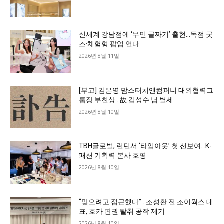
신세계 강남점에 ‘무민 골짜기’ 출현…독점 굿
즈·체험형 팝업 연다
2026년 8월 11일
[부고] 김은영 맘스터치앤컴퍼니 대외협력그
룹장 부친상…故 김성수 님 별세
2026년 8월 10일
TBH글로벌, 런던서 ‘타임아웃’ 첫 선보여…K-
패션 기획력 본사 호평
2026년 8월 10일
“맞으려고 접근했다”…조성환 전 조이웍스 대
표, 호카 판권 탈취 공작 제기
2026년 8월 10일