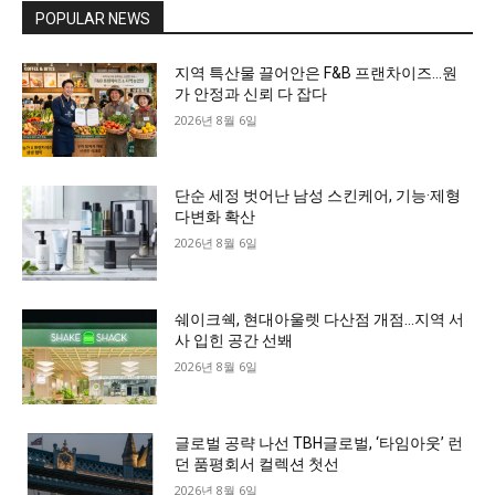
POPULAR NEWS
지역 특산물 끌어안은 F&B 프랜차이즈…원
가 안정과 신뢰 다 잡다
2026년 8월 6일
단순 세정 벗어난 남성 스킨케어, 기능·제형
다변화 확산
2026년 8월 6일
쉐이크쉑, 현대아울렛 다산점 개점…지역 서
사 입힌 공간 선봬
2026년 8월 6일
글로벌 공략 나선 TBH글로벌, ‘타임아웃’ 런
던 품평회서 컬렉션 첫선
2026년 8월 6일