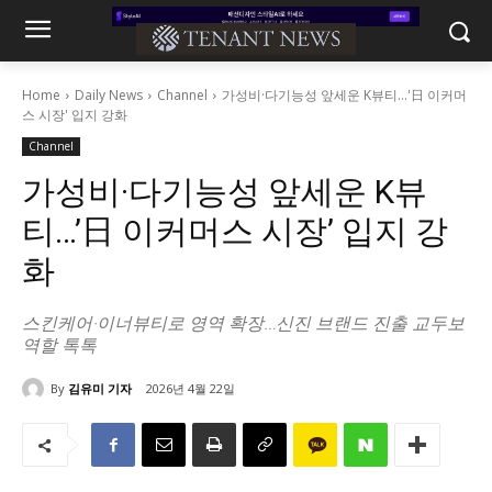
Home
Daily News
Channel
가성비·다기능성 앞세운 K뷰티…'日 이커머
스 시장' 입지 강화
Channel
가성비·다기능성 앞세운 K뷰
티…’日 이커머스 시장’ 입지 강
화
스킨케어·이너뷰티로 영역 확장…신진 브랜드 진출 교두보
역할 톡톡
By
김유미 기자
2026년 4월 22일
1704
0