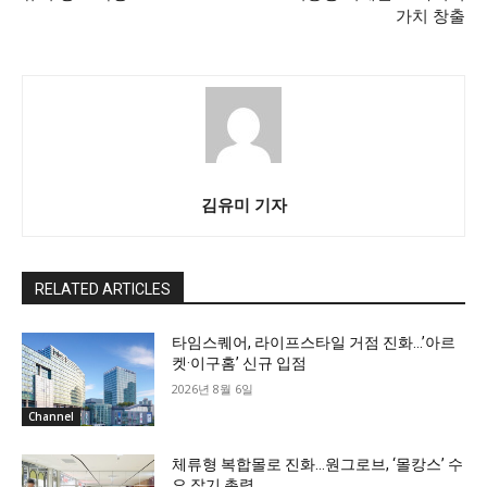
가치 창출
김유미 기자
RELATED ARTICLES
타임스퀘어, 라이프스타일 거점 진화…’아르
켓·이구홈’ 신규 입점
2026년 8월 6일
Channel
체류형 복합몰로 진화…원그로브, ‘몰캉스’ 수
요 잡기 총력